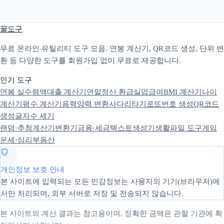
꿀도구
무료 온라인 유틸리티 도구 모음. 연봉 계산기, QR코드 생성, 단위 변
환 등 다양한 도구를 회원가입 없이 무료로 제공합니다.
인기 도구
연봉 실수령액
대출 계산기
연말정산 환급
실업급여
BMI 계산기
나이
계산기
평수 계산기
음력양력 변환
사다리타기
로또번호 생성
QR코드
생성
글자수 세기
랜덤·추첨
계산기
변환기
금융·세금
텍스트
생성기
생활
파일 도구
게임
운세·심리
부동산
개인정보 보호 안내
본 사이트에 입력되는 모든 민감정보는 사용자의 기기(브라우저)에
서만 처리되며, 외부 서버로 저장 및 전송되지 않습니다.
본 사이트의 계산 결과는 참고용이며, 정확한 금액은 관할 기관에 확