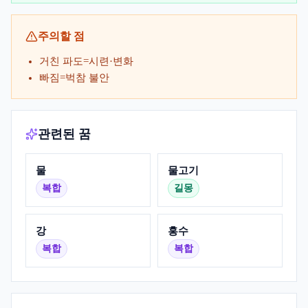
주의할 점
거친 파도=시련·변화
빠짐=벅참 불안
관련된 꿈
물
물고기
복합
길몽
강
홍수
복합
복합