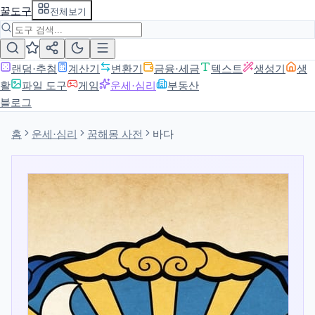
꿀도구
전체보기
랜덤·추첨
계산기
변환기
금융·세금
텍스트
생성기
생
활
파일 도구
게임
운세·심리
부동산
블로그
홈
운세·심리
꿈해몽 사전
바다