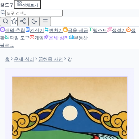
꿀도구
전체보기
랜덤·추첨
계산기
변환기
금융·세금
텍스트
생성기
생
활
파일 도구
게임
운세·심리
부동산
블로그
홈
운세·심리
꿈해몽 사전
강