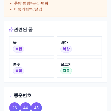
흙탕·범람=근심·변화
머뭇거림=망설임
관련된 꿈
물
바다
복합
복합
홍수
물고기
복합
길몽
행운번호
23
44
45