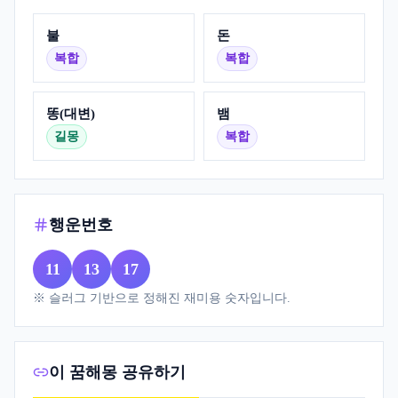
불
돈
복합
복합
똥(대변)
뱀
길몽
복합
행운번호
11
13
17
※ 슬러그 기반으로 정해진 재미용 숫자입니다.
이 꿈해몽 공유하기