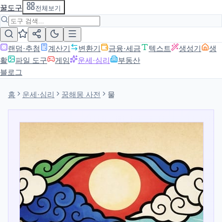
꿀도구
전체보기
랜덤·추첨
계산기
변환기
금융·세금
텍스트
생성기
생
활
파일 도구
게임
운세·심리
부동산
블로그
홈
운세·심리
꿈해몽 사전
물