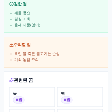
길한 점
재물·풍요
결실·기회
출세 태몽(잉어)
주의할 점
흐린 물·죽은 물고기는 손실
기회 놓침 주의
관련된 꿈
물
뱀
복합
복합