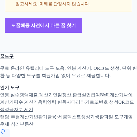
참고하세요. 미래를 단정하지 않습니다.
꿈해몽 사전에서 다른 꿈 찾기
꿀도구
무료 온라인 유틸리티 도구 모음. 연봉 계산기, QR코드 생성, 단위 변
환 등 다양한 도구를 회원가입 없이 무료로 제공합니다.
인기 도구
연봉 실수령액
대출 계산기
연말정산 환급
실업급여
BMI 계산기
나이
계산기
평수 계산기
음력양력 변환
사다리타기
로또번호 생성
QR코드
생성
글자수 세기
랜덤·추첨
계산기
변환기
금융·세금
텍스트
생성기
생활
파일 도구
게임
운세·심리
부동산