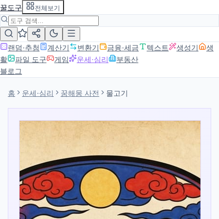
꿀도구
전체보기
랜덤·추첨
계산기
변환기
금융·세금
텍스트
생성기
생
활
파일 도구
게임
운세·심리
부동산
블로그
홈
운세·심리
꿈해몽 사전
물고기