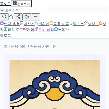
꿀도구
전체보기
랜덤·추첨
계산기
변환기
금융·세금
텍스트
생성기
생
활
파일 도구
게임
운세·심리
부동산
블로그
홈
운세·심리
꿈해몽 사전
돈