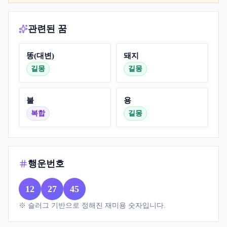
관련된 꿈
똥(대변)
돼지
길몽
길몽
불
용
복합
길몽
행운번호
12
27
45
※ 슬러그 기반으로 정해진 재미용 숫자입니다.