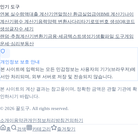
인기 도구
연봉 실수령액
대출 계산기
연말정산 환급
실업급여
BMI 계산기
나이
계산기
평수 계산기
음력양력 변환
사다리타기
로또번호 생성
QR코드
생성
글자수 세기
랜덤·추첨
계산기
변환기
금융·세금
텍스트
생성기
생활
파일 도구
게임
운세·심리
부동산
개인정보 보호 안내
본 사이트에 입력되는 모든 민감정보는 사용자의 기기(브라우저)에
서만 처리되며, 외부 서버로 저장 및 전송되지 않습니다.
본 사이트의 계산 결과는 참고용이며, 정확한 금액은 관할 기관에 확
인하시기 바랍니다.
© 2026 꿀도구. All rights reserved.
소개
이용약관
개인정보처리방침
건의하기
홈
검색
카테고리
즐겨찾기