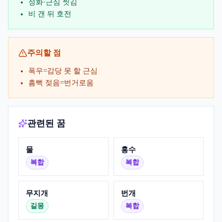
정화·근심 씻김
비 갠 뒤 호전
주의할 점
폭우=감당 못 할 근심
흠뻑 젖음=번거로움
관련된 꿈
물
홍수
복합
복합
무지개
번개
길몽
복합