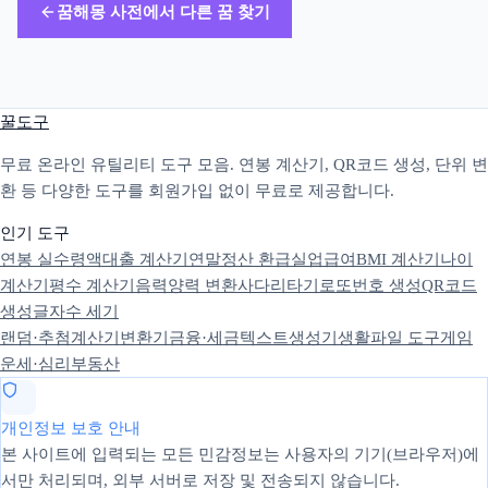
꿈해몽 사전에서 다른 꿈 찾기
꿀도구
무료 온라인 유틸리티 도구 모음. 연봉 계산기, QR코드 생성, 단위 변
환 등 다양한 도구를 회원가입 없이 무료로 제공합니다.
인기 도구
연봉 실수령액
대출 계산기
연말정산 환급
실업급여
BMI 계산기
나이
계산기
평수 계산기
음력양력 변환
사다리타기
로또번호 생성
QR코드
생성
글자수 세기
랜덤·추첨
계산기
변환기
금융·세금
텍스트
생성기
생활
파일 도구
게임
운세·심리
부동산
개인정보 보호 안내
본 사이트에 입력되는 모든 민감정보는 사용자의 기기(브라우저)에
서만 처리되며, 외부 서버로 저장 및 전송되지 않습니다.