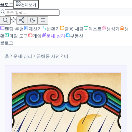
꿀도구
전체보기
랜덤·추첨
계산기
변환기
금융·세금
텍스트
생성기
생
활
파일 도구
게임
운세·심리
부동산
블로그
홈
운세·심리
꿈해몽 사전
비