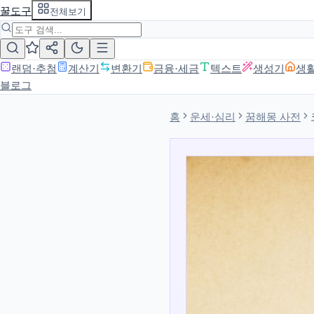
꿀도구
전체보기
랜덤·추첨
계산기
변환기
금융·세금
텍스트
생성기
생
블로그
홈
운세·심리
꿈해몽 사전