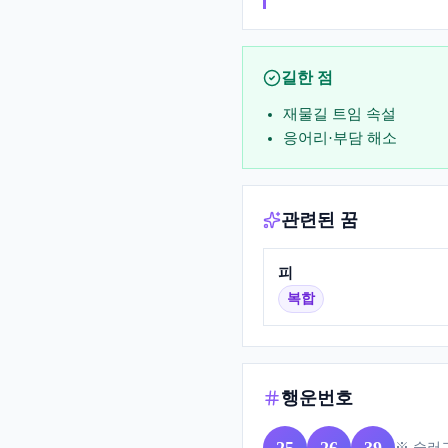
길한 점
재물길 트임 속설
응어리·부담 해소
관련된 꿈
피
복합
행운번호
※ 슬러