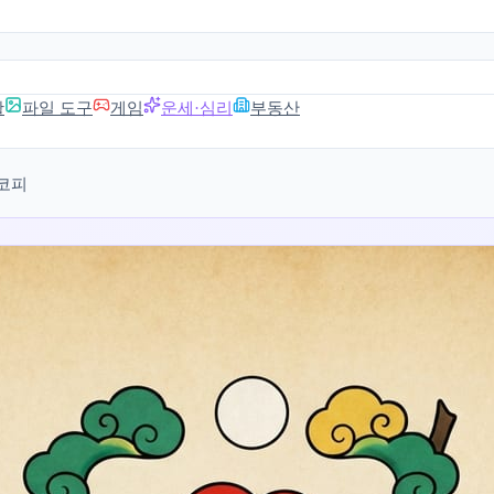
활
파일 도구
게임
운세·심리
부동산
코피