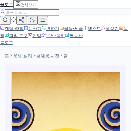
꿀도구
전체보기
랜덤·추첨
계산기
변환기
금융·세금
텍스트
생성기
생
활
파일 도구
게임
운세·심리
부동산
블로그
홈
운세·심리
꿈해몽 사전
금