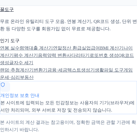
꿀도구
무료 온라인 유틸리티 도구 모음. 연봉 계산기, QR코드 생성, 단위 변
환 등 다양한 도구를 회원가입 없이 무료로 제공합니다.
인기 도구
연봉 실수령액
대출 계산기
연말정산 환급
실업급여
BMI 계산기
나이
계산기
평수 계산기
음력양력 변환
사다리타기
로또번호 생성
QR코드
생성
글자수 세기
랜덤·추첨
계산기
변환기
금융·세금
텍스트
생성기
생활
파일 도구
게임
운세·심리
부동산
개인정보 보호 안내
본 사이트에 입력되는 모든 민감정보는 사용자의 기기(브라우저)에
서만 처리되며, 외부 서버로 저장 및 전송되지 않습니다.
본 사이트의 계산 결과는 참고용이며, 정확한 금액은 관할 기관에 확
인하시기 바랍니다.