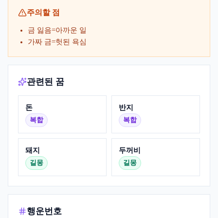
주의할 점
금 잃음=아까운 일
가짜 금=헛된 욕심
관련된 꿈
돈
반지
복합
복합
돼지
두꺼비
길몽
길몽
행운번호