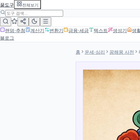
꿀도구
전체보기
랜덤·추첨
계산기
변환기
금융·세금
텍스트
생성기
생
블로그
홈
운세·심리
꿈해몽 사전