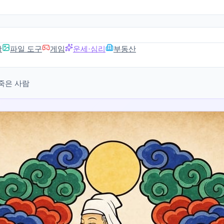
활
파일 도구
게임
운세·심리
부동산
죽은 사람