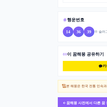
행운번호
14
36
39
※ 슬러
이 꿈해몽 공유하기
카
본 해몽은 한국 전통 민속과
꿈해몽 사전에서 다른 꿈