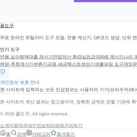
꿀도구
무료 온라인 유틸리티 도구 모음. 연봉 계산기, QR코드 생성, 단위
인기 도구
연봉 실수령액
대출 계산기
연말정산 환급
실업급여
BMI 계산기
나이 
랜덤·추첨
계산기
변환기
금융·세금
텍스트
생성기
생활
파일 도구
게임
운
개인정보 보호 안내
본 사이트에 입력되는 모든 민감정보는 사용자의 기기(브라우저)에서
본 사이트의 계산 결과는 참고용이며, 정확한 금액은 관할 기관에 
© 2026 꿀도구. All rights reserved.
소개
이용약관
개인정보처리방침
건의하기
홈
검색
카테고리
즐겨찾기