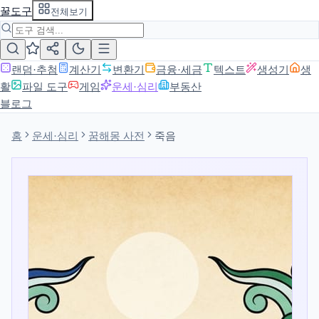
꿀도구
전체보기
랜덤·추첨
계산기
변환기
금융·세금
텍스트
생성기
생
활
파일 도구
게임
운세·심리
부동산
블로그
홈
운세·심리
꿈해몽 사전
죽음