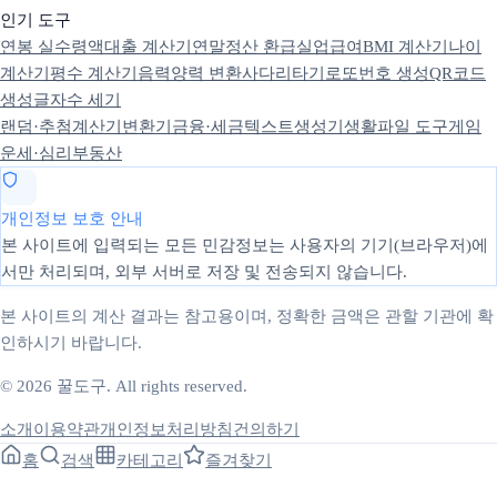
인기 도구
연봉 실수령액
대출 계산기
연말정산 환급
실업급여
BMI 계산기
나이
계산기
평수 계산기
음력양력 변환
사다리타기
로또번호 생성
QR코드
생성
글자수 세기
랜덤·추첨
계산기
변환기
금융·세금
텍스트
생성기
생활
파일 도구
게임
운세·심리
부동산
개인정보 보호 안내
본 사이트에 입력되는 모든 민감정보는 사용자의 기기(브라우저)에
서만 처리되며, 외부 서버로 저장 및 전송되지 않습니다.
본 사이트의 계산 결과는 참고용이며, 정확한 금액은 관할 기관에 확
인하시기 바랍니다.
© 2026 꿀도구. All rights reserved.
소개
이용약관
개인정보처리방침
건의하기
홈
검색
카테고리
즐겨찾기