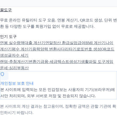
꿀도구
무료 온라인 유틸리티 도구 모음. 연봉 계산기, QR코드 생성, 단위 변
환 등 다양한 도구를 회원가입 없이 무료로 제공합니다.
인기 도구
연봉 실수령액
대출 계산기
연말정산 환급
실업급여
BMI 계산기
나이
계산기
평수 계산기
음력양력 변환
사다리타기
로또번호 생성
QR코드
생성
글자수 세기
랜덤·추첨
계산기
변환기
금융·세금
텍스트
생성기
생활
파일 도구
게임
운세·심리
부동산
개인정보 보호 안내
본 사이트에 입력되는 모든 민감정보는 사용자의 기기(브라우저)에
서만 처리되며, 외부 서버로 저장 및 전송되지 않습니다.
본 사이트의 계산 결과는 참고용이며, 정확한 금액은 관할 기관에 확
인하시기 바랍니다.