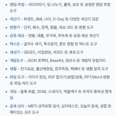
랜덤·추첨
- 사다리타기, 팀 나누기, 룰렛, 로또 등 공정한 랜덤 추첨
도구
계산기
- 퍼센트, BMI, 나이, D-Day 등 다양한 계산기 모음
변환기
- 단위, 평수, 음력, 환율, 색상 코드 등 변환 도구
금융·세금
- 연봉, 대출, 부가세, 취득세 등 금융·세금 계산기
텍스트
- 글자수 세기, 특수문자, 폰트 변환 등 텍스트 도구
생성기
- QR코드, 비밀번호, 바코드 등 생성 도구
개발도구
- JSON 포맷터, Base64, 정규식 등 개발자 유틸리티
생활
- 전기요금, 출산예정일, 음주측정, 택배비 등 생활 밀착 도구
파일 도구
- 이미지 편집, PDF 합치기/분할/압축, PPT/Word 변환
등 파일 처리 도구
게임
- 블록 퍼즐, 2048, 스네이크, 벽돌깨기 등 추억의 중독성 웹게
임
운세·심리
- MBTI 성격유형 검사, 심리테스트, 오늘의 운세, 궁합 등
재미있는 심리 도구