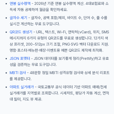
연봉 실수령액
- 2026년 기준 연봉 실수령액 계산. 4대보험료와 소
득세 자동 공제하여 월급을 확인하세요.
글자수 세기
- 글자수, 공백 포함/제외, 바이트 수, 단어 수, 줄 수를
실시간 계산하는 무료 도구입니다.
QR코드 생성기
- URL, 텍스트, Wi-Fi, 연락처(vCard), 위치, SMS
메시지까지 6가지 유형의 QR코드를 무료로 생성합니다. 12가지 색
상 프리셋, 200~512px 크기 조절, PNG·SVG 벡터 다운로드 지원.
명함·포스터·메뉴판·매장·이벤트용 예쁜 QR코드 제작에 최적화.
JSON 포맷터
- JSON 데이터를 보기좋게 정리(Prettify)하고 유효
성을 검증하는 무료 도구입니다.
MBTI 검사
- 48문항 정밀 MBTI 성격유형 검사와 상세 분석 리포트
를 제공합니다.
아파트 실거래가
- 국토교통부 공식 데이터 기반 아파트 매매/전세
실거래가를 지역별로 조회합니다. 시세차트, 평당가 자동 계산, 면적
대 필터, 지도 뷰 제공.