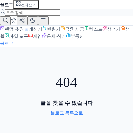
꿀도구
전체보기
랜덤·추첨
계산기
변환기
금융·세금
텍스트
생성기
생
활
파일 도구
게임
운세·심리
부동산
블로그
404
글을 찾을 수 없습니다
블로그 목록으로