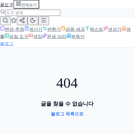
꿀도구
전체보기
랜덤·추첨
계산기
변환기
금융·세금
텍스트
생성기
생
활
파일 도구
게임
운세·심리
부동산
블로그
404
글을 찾을 수 없습니다
블로그 목록으로