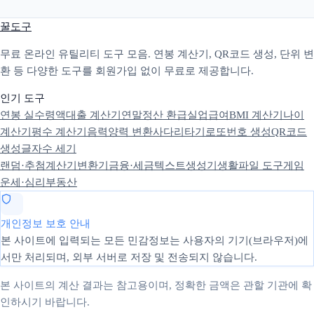
꿀도구
무료 온라인 유틸리티 도구 모음. 연봉 계산기, QR코드 생성, 단위 변
환 등 다양한 도구를 회원가입 없이 무료로 제공합니다.
인기 도구
연봉 실수령액
대출 계산기
연말정산 환급
실업급여
BMI 계산기
나이
계산기
평수 계산기
음력양력 변환
사다리타기
로또번호 생성
QR코드
생성
글자수 세기
랜덤·추첨
계산기
변환기
금융·세금
텍스트
생성기
생활
파일 도구
게임
운세·심리
부동산
개인정보 보호 안내
본 사이트에 입력되는 모든 민감정보는 사용자의 기기(브라우저)에
서만 처리되며, 외부 서버로 저장 및 전송되지 않습니다.
본 사이트의 계산 결과는 참고용이며, 정확한 금액은 관할 기관에 확
인하시기 바랍니다.