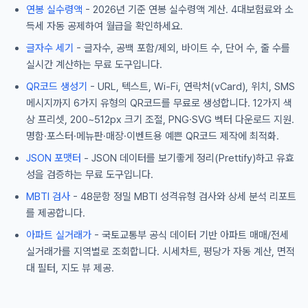
연봉 실수령액
- 2026년 기준 연봉 실수령액 계산. 4대보험료와 소
득세 자동 공제하여 월급을 확인하세요.
글자수 세기
- 글자수, 공백 포함/제외, 바이트 수, 단어 수, 줄 수를
실시간 계산하는 무료 도구입니다.
QR코드 생성기
- URL, 텍스트, Wi-Fi, 연락처(vCard), 위치, SMS
메시지까지 6가지 유형의 QR코드를 무료로 생성합니다. 12가지 색
상 프리셋, 200~512px 크기 조절, PNG·SVG 벡터 다운로드 지원.
명함·포스터·메뉴판·매장·이벤트용 예쁜 QR코드 제작에 최적화.
JSON 포맷터
- JSON 데이터를 보기좋게 정리(Prettify)하고 유효
성을 검증하는 무료 도구입니다.
MBTI 검사
- 48문항 정밀 MBTI 성격유형 검사와 상세 분석 리포트
를 제공합니다.
아파트 실거래가
- 국토교통부 공식 데이터 기반 아파트 매매/전세
실거래가를 지역별로 조회합니다. 시세차트, 평당가 자동 계산, 면적
대 필터, 지도 뷰 제공.