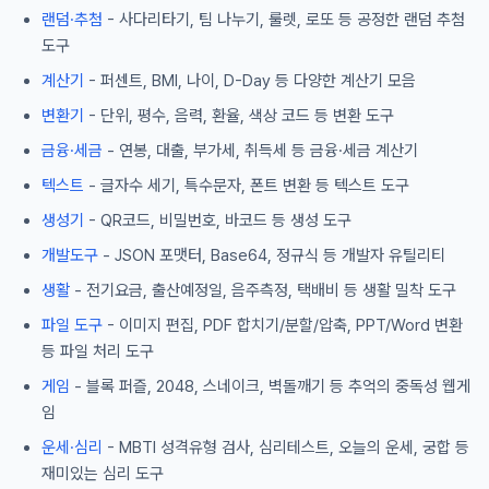
랜덤·추첨
- 사다리타기, 팀 나누기, 룰렛, 로또 등 공정한 랜덤 추첨
도구
계산기
- 퍼센트, BMI, 나이, D-Day 등 다양한 계산기 모음
변환기
- 단위, 평수, 음력, 환율, 색상 코드 등 변환 도구
금융·세금
- 연봉, 대출, 부가세, 취득세 등 금융·세금 계산기
텍스트
- 글자수 세기, 특수문자, 폰트 변환 등 텍스트 도구
생성기
- QR코드, 비밀번호, 바코드 등 생성 도구
개발도구
- JSON 포맷터, Base64, 정규식 등 개발자 유틸리티
생활
- 전기요금, 출산예정일, 음주측정, 택배비 등 생활 밀착 도구
파일 도구
- 이미지 편집, PDF 합치기/분할/압축, PPT/Word 변환
등 파일 처리 도구
게임
- 블록 퍼즐, 2048, 스네이크, 벽돌깨기 등 추억의 중독성 웹게
임
운세·심리
- MBTI 성격유형 검사, 심리테스트, 오늘의 운세, 궁합 등
재미있는 심리 도구