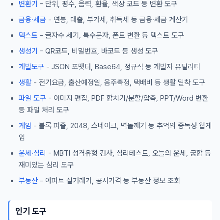
변환기
- 단위, 평수, 음력, 환율, 색상 코드 등 변환 도구
금융·세금
- 연봉, 대출, 부가세, 취득세 등 금융·세금 계산기
텍스트
- 글자수 세기, 특수문자, 폰트 변환 등 텍스트 도구
생성기
- QR코드, 비밀번호, 바코드 등 생성 도구
개발도구
- JSON 포맷터, Base64, 정규식 등 개발자 유틸리티
생활
- 전기요금, 출산예정일, 음주측정, 택배비 등 생활 밀착 도구
파일 도구
- 이미지 편집, PDF 합치기/분할/압축, PPT/Word 변환
등 파일 처리 도구
게임
- 블록 퍼즐, 2048, 스네이크, 벽돌깨기 등 추억의 중독성 웹게
임
운세·심리
- MBTI 성격유형 검사, 심리테스트, 오늘의 운세, 궁합 등
재미있는 심리 도구
부동산
- 아파트 실거래가, 공시가격 등 부동산 정보 조회
인기 도구