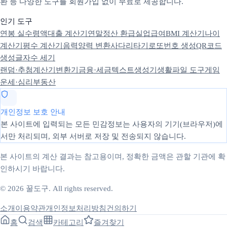
환 등 다양한 도구를 회원가입 없이 무료로 제공합니다.
인기 도구
연봉 실수령액
대출 계산기
연말정산 환급
실업급여
BMI 계산기
나이
계산기
평수 계산기
음력양력 변환
사다리타기
로또번호 생성
QR코드
생성
글자수 세기
랜덤·추첨
계산기
변환기
금융·세금
텍스트
생성기
생활
파일 도구
게임
운세·심리
부동산
개인정보 보호 안내
본 사이트에 입력되는 모든 민감정보는 사용자의 기기(브라우저)에
서만 처리되며, 외부 서버로 저장 및 전송되지 않습니다.
본 사이트의 계산 결과는 참고용이며, 정확한 금액은 관할 기관에 확
인하시기 바랍니다.
© 2026 꿀도구. All rights reserved.
소개
이용약관
개인정보처리방침
건의하기
홈
검색
카테고리
즐겨찾기