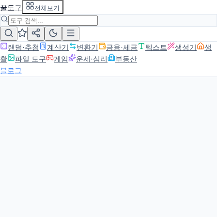
꿀도구
전체보기
랜덤·추첨
계산기
변환기
금융·세금
텍스트
생성기
생
활
파일 도구
게임
운세·심리
부동산
블로그