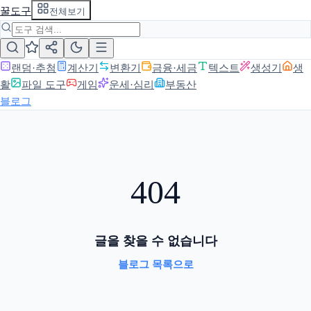
꿀도구
전체보기
랜덤·추첨
계산기
변환기
금융·세금
텍스트
생성기
생
활
파일 도구
게임
운세·심리
부동산
블로그
404
글을 찾을 수 없습니다
블로그 목록으로