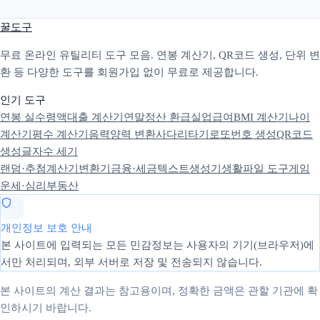
꿀도구
무료 온라인 유틸리티 도구 모음. 연봉 계산기, QR코드 생성, 단위 변
환 등 다양한 도구를 회원가입 없이 무료로 제공합니다.
인기 도구
연봉 실수령액
대출 계산기
연말정산 환급
실업급여
BMI 계산기
나이
계산기
평수 계산기
음력양력 변환
사다리타기
로또번호 생성
QR코드
생성
글자수 세기
랜덤·추첨
계산기
변환기
금융·세금
텍스트
생성기
생활
파일 도구
게임
운세·심리
부동산
개인정보 보호 안내
본 사이트에 입력되는 모든 민감정보는 사용자의 기기(브라우저)에
서만 처리되며, 외부 서버로 저장 및 전송되지 않습니다.
본 사이트의 계산 결과는 참고용이며, 정확한 금액은 관할 기관에 확
인하시기 바랍니다.