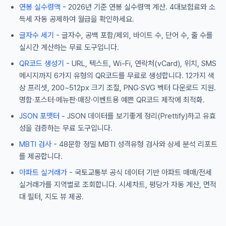
연봉 실수령액
- 2026년 기준 연봉 실수령액 계산. 4대보험료와 소
득세 자동 공제하여 월급을 확인하세요.
글자수 세기
- 글자수, 공백 포함/제외, 바이트 수, 단어 수, 줄 수를
실시간 계산하는 무료 도구입니다.
QR코드 생성기
- URL, 텍스트, Wi-Fi, 연락처(vCard), 위치, SMS
메시지까지 6가지 유형의 QR코드를 무료로 생성합니다. 12가지 색
상 프리셋, 200~512px 크기 조절, PNG·SVG 벡터 다운로드 지원.
명함·포스터·메뉴판·매장·이벤트용 예쁜 QR코드 제작에 최적화.
JSON 포맷터
- JSON 데이터를 보기좋게 정리(Prettify)하고 유효
성을 검증하는 무료 도구입니다.
MBTI 검사
- 48문항 정밀 MBTI 성격유형 검사와 상세 분석 리포트
를 제공합니다.
아파트 실거래가
- 국토교통부 공식 데이터 기반 아파트 매매/전세
실거래가를 지역별로 조회합니다. 시세차트, 평당가 자동 계산, 면적
대 필터, 지도 뷰 제공.