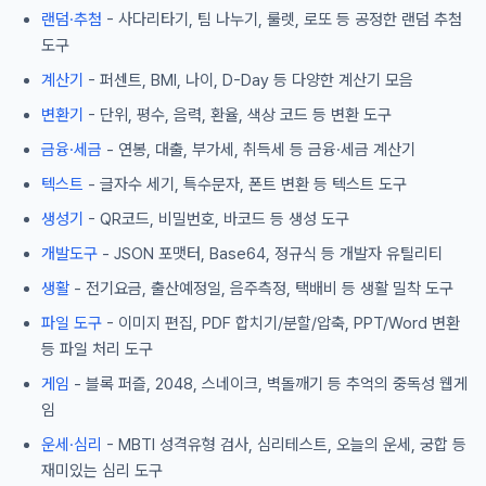
랜덤·추첨
- 사다리타기, 팀 나누기, 룰렛, 로또 등 공정한 랜덤 추첨
도구
계산기
- 퍼센트, BMI, 나이, D-Day 등 다양한 계산기 모음
변환기
- 단위, 평수, 음력, 환율, 색상 코드 등 변환 도구
금융·세금
- 연봉, 대출, 부가세, 취득세 등 금융·세금 계산기
텍스트
- 글자수 세기, 특수문자, 폰트 변환 등 텍스트 도구
생성기
- QR코드, 비밀번호, 바코드 등 생성 도구
개발도구
- JSON 포맷터, Base64, 정규식 등 개발자 유틸리티
생활
- 전기요금, 출산예정일, 음주측정, 택배비 등 생활 밀착 도구
파일 도구
- 이미지 편집, PDF 합치기/분할/압축, PPT/Word 변환
등 파일 처리 도구
게임
- 블록 퍼즐, 2048, 스네이크, 벽돌깨기 등 추억의 중독성 웹게
임
운세·심리
- MBTI 성격유형 검사, 심리테스트, 오늘의 운세, 궁합 등
재미있는 심리 도구