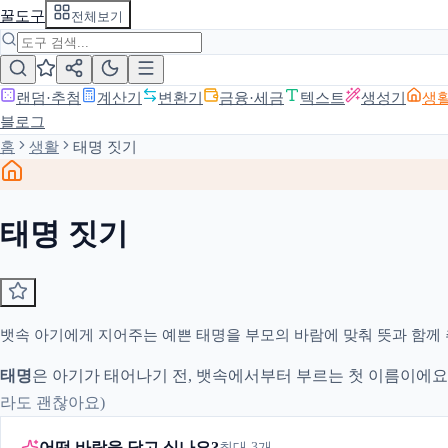
꿀도구
전체보기
랜덤·추첨
계산기
변환기
금융·세금
텍스트
생성기
생
블로그
홈
생활
태명 짓기
태명 짓기
뱃속 아기에게 지어주는 예쁜 태명을 부모의 바람에 맞춰 뜻과 함께
태명
은 아기가 태어나기 전, 뱃속에서부터 부르는 첫 이름이에요
라도 괜찮아요)
어떤 바람을 담고 싶나요?
최대 3개