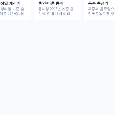
정일 계산기
혼인/이혼 통계
음주 측정기
 생리일 기준 출
통계청 2025년 기준 혼
체중과 음주량으
일을 계산합니다
인/이혼 통계 데이터. 연
알코올농도를 추
도별 추이, 지역별, 연령
다
별, 혼인종류별 통계와
이혼 후 삶의 변화까지
종합 분석합니다.