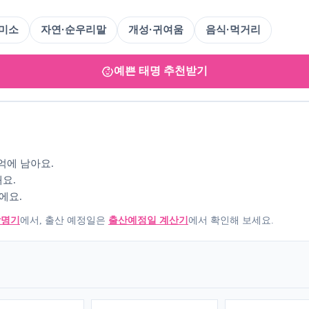
·미소
자연·순우리말
개성·귀여움
음식·먹거리
예쁜 태명 추천받기
억에 남아요.
요.
에요.
작명기
에서, 출산 예정일은
출산예정일 계산기
에서 확인해 보세요.