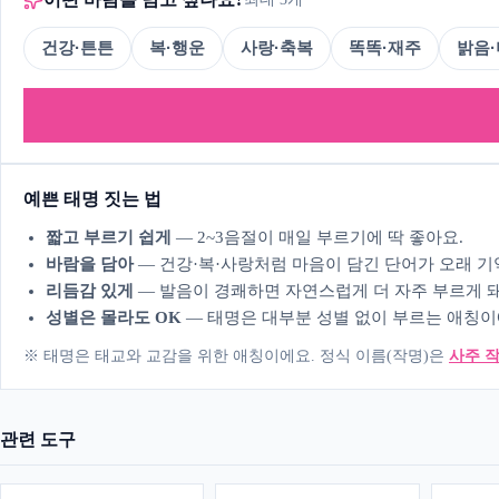
건강·튼튼
복·행운
사랑·축복
똑똑·재주
밝음
예쁜 태명 짓는 법
짧고 부르기 쉽게
— 2~3음절이 매일 부르기에 딱 좋아요.
바람을 담아
— 건강·복·사랑처럼 마음이 담긴 단어가 오래 기
리듬감 있게
— 발음이 경쾌하면 자연스럽게 더 자주 부르게 돼
성별은 몰라도 OK
— 태명은 대부분 성별 없이 부르는 애칭이
※ 태명은 태교와 교감을 위한 애칭이에요. 정식 이름(작명)은
사주 
관련 도구