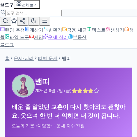
꿀도구
전체보기
랜덤·추첨
계산기
변환기
금융·세금
텍스트
생성기
생
활
파일 도구
게임
운세·심리
부동산
블로그
홈
운세·심리
띠별 운세
뱀띠
뱀띠
2026년 8월 7일 (금)
배운 줄 알았던 교훈이 다시 찾아와도 괜찮아
요. 웃으며 한 번 더 익히면 내 것이 됩니다.
오늘의 기분 «
대담함
» · 운세 지수
77
점