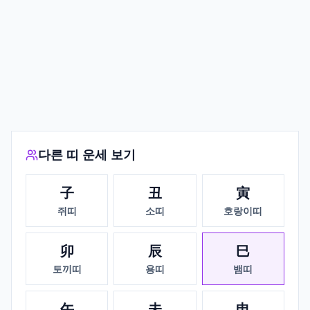
다른 띠 운세 보기
子
丑
寅
쥐띠
소띠
호랑이띠
卯
辰
巳
토끼띠
용띠
뱀띠
午
未
申