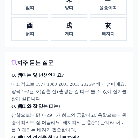
말띠
양띠
원숭이띠
酉
戌
亥
닭띠
개띠
돼지띠
자주 묻는 질문
Q.
뱀띠는 몇 년생인가요?
대표적으로 1977·1989·2001·2013·2025년생이 뱀띠예요.
양력 1~2월 초(입춘 전) 출생은 앞 띠로 볼 수 있어 절기를
함께 살핍니다.
Q.
뱀띠와 잘 맞는 띠는?
삼합으로는 닭띠·소띠가 최고의 궁합이고, 육합으로는 원
숭이띠와도 잘 어울려요. 돼지띠와는 충(沖) 관계라 서로
를 이해하는 배려가 필요합니다.
Q.
뱀띠의 성격을 한마디로 하면?