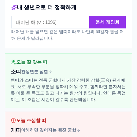
내 생년으로 더 정확하게
운세 개인화
태어난 해를 넣으면 같은
뱀띠
이라도 나만의 60갑자 결을 더
해 운세가 달라집니다.
오늘 잘 맞는 띠
소띠
천생연분 삼합
뱀띠와 소띠는 전통 궁합에서 가장 강력한 삼합(三合) 관계예
요. 서로 부족한 부분을 정확히 메워 주고, 함께라면 혼자서는
못 이룰 큰 목표도 밀고 나가는 환상의 팀입니다. 연애든 동업
이든, 이 조합은 시간이 갈수록 단단해집니다.
오늘 조심할 띠
개띠
이해하면 깊어지는 원진 궁합