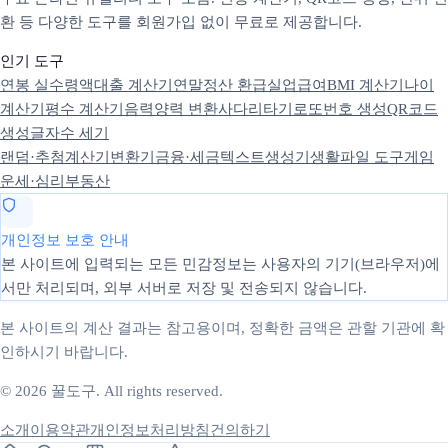
환 등 다양한 도구를 회원가입 없이 무료로 제공합니다.
인기 도구
연봉 실수령액
대출 계산기
연말정산 환급
실업급여
BMI 계산기
나이
계산기
평수 계산기
음력양력 변환
사다리타기
로또번호 생성
QR코드
생성
글자수 세기
랜덤·추첨
계산기
변환기
금융·세금
텍스트
생성기
생활
파일 도구
게임
운세·심리
부동산
개인정보 보호 안내
본 사이트에 입력되는 모든 민감정보는 사용자의 기기(브라우저)에
서만 처리되며, 외부 서버로 저장 및 전송되지 않습니다.
본 사이트의 계산 결과는 참고용이며, 정확한 금액은 관할 기관에 확
인하시기 바랍니다.
© 2026 꿀도구. All rights reserved.
소개
이용약관
개인정보처리방침
건의하기