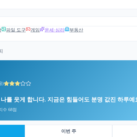
활
파일 도구
게임
운세·심리
부동산
띠
금)
나를 웃게 합니다. 지금은 힘들어도 분명 값진 하루예
 지수
68
점
이번 주