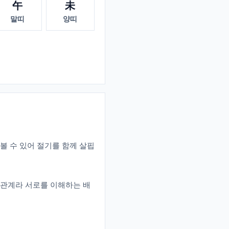
午
未
말띠
양띠
띠로 볼 수 있어 절기를 함께 살핍
 관계라 서로를 이해하는 배