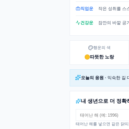
직업운
작은 성취를 스
건강운
잠깐의 바깥 공기
행운의 색
따뜻한 노랑
오늘의 응원 ·
익숙한 길 
내 생년으로 더 정확
태어난 해를 넣으면 같은
닭띠