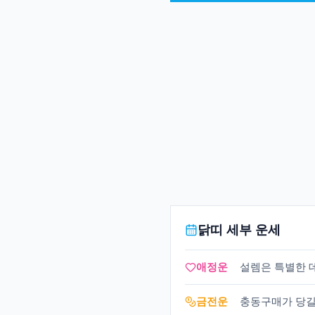
닭띠 세부 운세
애정운
설렘은 특별한 데
금전운
충동구매가 당길 