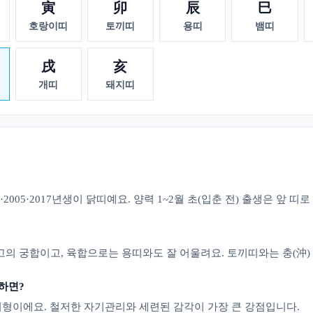
寅
卯
辰
巳
호랑이띠
토끼띠
용띠
뱀띠
戌
亥
개띠
돼지띠
93·2005·2017년생이 닭띠예요. 양력 1~2월 초(입춘 전) 출생은 앞 
의 궁합이고, 육합으로는 용띠와도 잘 어울려요. 토끼띠와는 충(沖)
하면?
형이에요. 철저한 자기관리와 세련된 감각이 가장 큰 강점입니다.