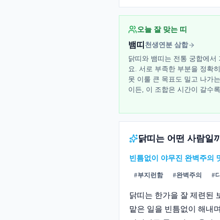
오늘 잘 맞는 띠
뱀띠
천생연분 삼합
닭띠와 뱀띠는 전통 궁합에서 
요. 서로 부족한 부분을 정확
못 이룰 큰 목표도 밀고 나가
이든, 이 조합은 시간이 갈수
닭띠는 어떤 사람일
빈틈없이 야무진 완벽주의 
#
부지런함
#
완벽주의
#
닭띠는 한가을 잘 제련된 
맡은 일을 빈틈없이 해내며