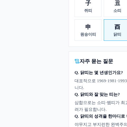
子
丑
쥐띠
소띠
申
酉
원숭이띠
닭띠
자주 묻는 질문
Q.
닭띠는 몇 년생인가요?
대표적으로 1969·1981·19
니다.
Q.
닭띠와 잘 맞는 띠는?
삼합으로는 소띠·뱀띠가 최고
려가 필요합니다.
Q.
닭띠의 성격을 한마디로 
야무지고 부지런한 완벽주의