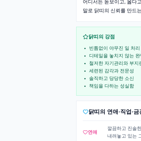
어디서든 돋보이고, 옳다고
말로 닭띠의 신뢰를 만드는
닭띠
의 강점
빈틈없이 야무진 일 처리
디테일을 놓치지 않는 
철저한 자기관리와 부지
세련된 감각과 전문성
솔직하고 당당한 소신
책임을 다하는 성실함
닭띠의 연애·직업·금
깔끔하고 진솔한
연애
내려놓고 있는 