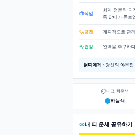
회계·전문직·디
직업
록 닭띠가 돋보
금전
계획적으로 관리
건강
완벽을 추구하다
닭띠
에게 ·
당신의 야무진 
대표 행운색
하늘색
내 띠 운세 공유하기