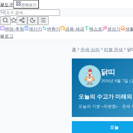
꿀도구
전체보기
랜덤·추첨
계산기
변환기
금융·세금
텍스트
생성기
생
블로그
홈
운세·심리
띠별 운세
닭
닭띠
2026년 8월 7일 (
오늘의 수고가 미래의 
오늘의 기분 «
차분함
» · 운세
오늘