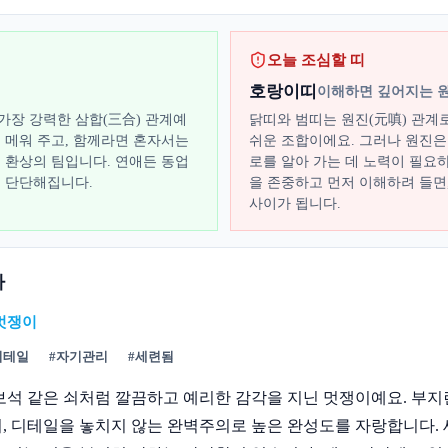
오늘 조심할 띠
호랑이띠
이해하면 깊어지는 
가장 강력한 삼합(三合) 관계예
닭띠와 범띠는 원진(元嗔) 관계
히 메워 주고, 함께라면 혼자서는
쉬운 조합이에요. 그러나 원진은 
는 환상의 팀입니다. 연애든 동업
로를 알아 가는 데 노력이 필요
록 단단해집니다.
을 존중하고 먼저 이해하려 들면
사이가 됩니다.
까
멋쟁이
디테일
#
자기관리
#
세련됨
보석 같은 쇠처럼 깔끔하고 예리한 감각을 지닌 멋쟁이예요. 부
, 디테일을 놓치지 않는 완벽주의로 높은 완성도를 자랑합니다.