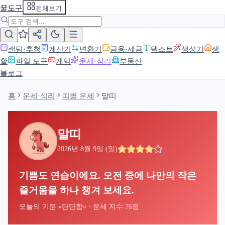
꿀도구
전체보기
랜덤·추첨
계산기
변환기
금융·세금
텍스트
생성기
생
활
파일 도구
게임
운세·심리
부동산
블로그
홈
운세·심리
띠별 운세
말띠
말띠
2026년 8월 9일 (일)
기쁨도 연습이에요. 오전 중에 나만의 작은
즐거움을 하나 챙겨 보세요.
오늘의 기분 «
단단함
» · 운세 지수
76
점