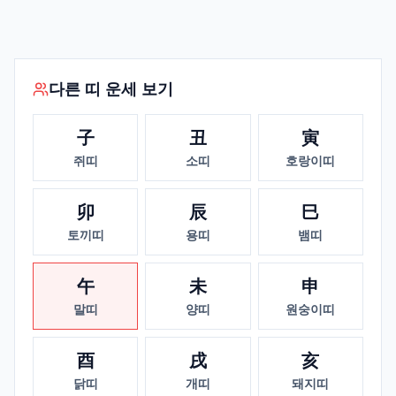
다른 띠 운세 보기
子
丑
寅
쥐띠
소띠
호랑이띠
卯
辰
巳
토끼띠
용띠
뱀띠
午
未
申
말띠
양띠
원숭이띠
酉
戌
亥
닭띠
개띠
돼지띠