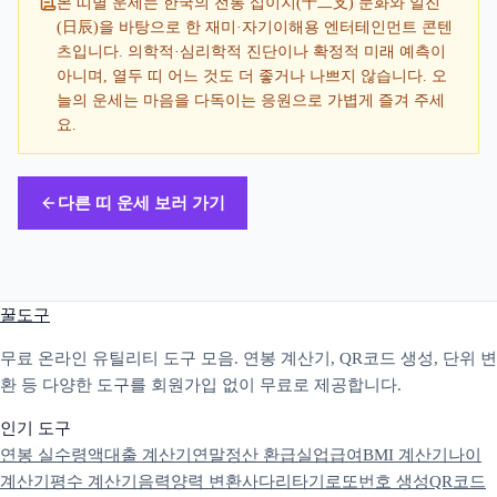
본 띠별 운세는 한국의 전통 십이지(十二支) 문화와 일진
(日辰)을 바탕으로 한 재미·자기이해용 엔터테인먼트 콘텐
츠입니다. 의학적·심리학적 진단이나 확정적 미래 예측이
아니며, 열두 띠 어느 것도 더 좋거나 나쁘지 않습니다. 오
늘의 운세는 마음을 다독이는 응원으로 가볍게 즐겨 주세
요.
다른 띠 운세 보러 가기
꿀도구
무료 온라인 유틸리티 도구 모음. 연봉 계산기, QR코드 생성, 단위 변
환 등 다양한 도구를 회원가입 없이 무료로 제공합니다.
인기 도구
연봉 실수령액
대출 계산기
연말정산 환급
실업급여
BMI 계산기
나이
계산기
평수 계산기
음력양력 변환
사다리타기
로또번호 생성
QR코드