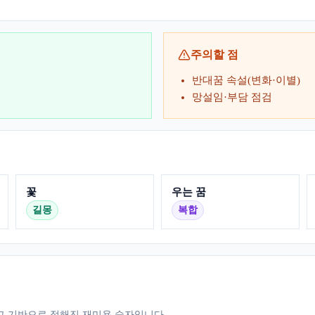
주의할 점
반대꿈 속설(변화·이별)
망설임·부담 점검
꽃
우는 꿈
길몽
복합
그 기반으로 정해진 재미용 숫자입니다.