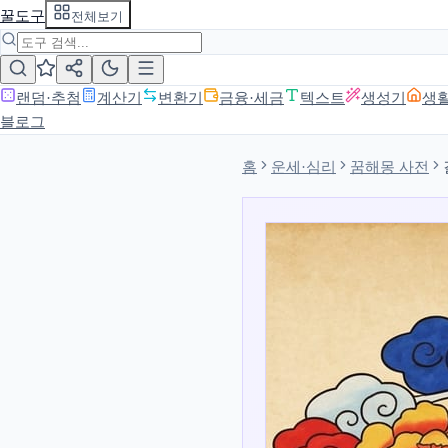
꿀도구
전체보기
랜덤·추첨
계산기
변환기
금융·세금
텍스트
생성기
생
블로그
홈
운세·심리
꿈해몽 사전