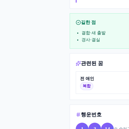
길한 점
결합·새 출발
경사·결실
관련된 꿈
전 애인
복합
행운번호
※ 슬러