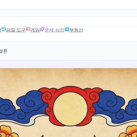
활
파일 도구
게임
운세·심리
부동산
결혼