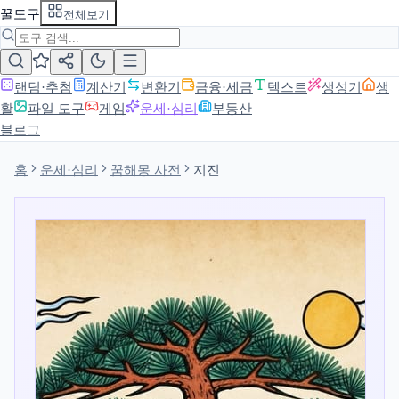
꿀도구
전체보기
랜덤·추첨
계산기
변환기
금융·세금
텍스트
생성기
생
활
파일 도구
게임
운세·심리
부동산
블로그
홈
운세·심리
꿈해몽 사전
지진