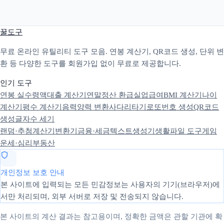
꿀도구
무료 온라인 유틸리티 도구 모음. 연봉 계산기, QR코드 생성, 단위 변
환 등 다양한 도구를 회원가입 없이 무료로 제공합니다.
인기 도구
연봉 실수령액
대출 계산기
연말정산 환급
실업급여
BMI 계산기
나이
계산기
평수 계산기
음력양력 변환
사다리타기
로또번호 생성
QR코드
생성
글자수 세기
랜덤·추첨
계산기
변환기
금융·세금
텍스트
생성기
생활
파일 도구
게임
운세·심리
부동산
개인정보 보호 안내
본 사이트에 입력되는 모든 민감정보는 사용자의 기기(브라우저)에
서만 처리되며, 외부 서버로 저장 및 전송되지 않습니다.
본 사이트의 계산 결과는 참고용이며, 정확한 금액은 관할 기관에 확