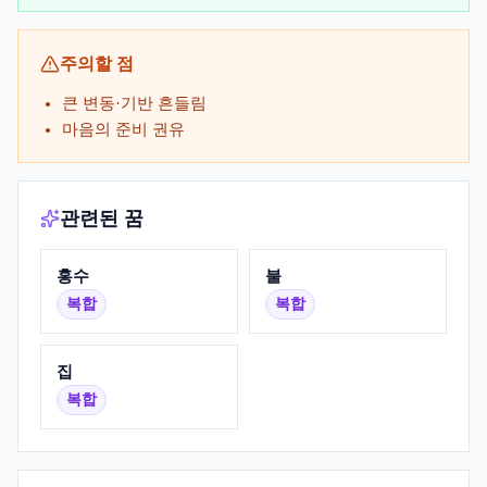
주의할 점
큰 변동·기반 흔들림
마음의 준비 권유
관련된 꿈
홍수
불
복합
복합
집
복합