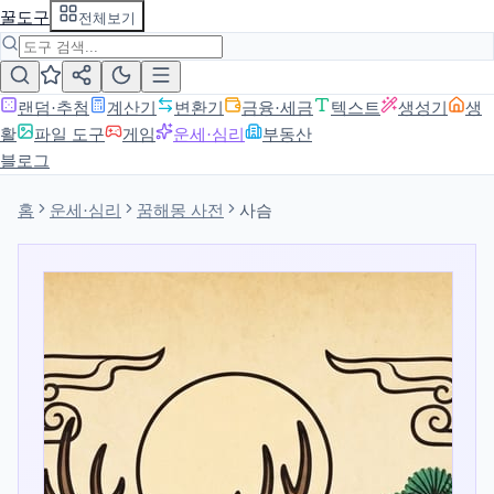
꿀도구
전체보기
랜덤·추첨
계산기
변환기
금융·세금
텍스트
생성기
생
활
파일 도구
게임
운세·심리
부동산
블로그
홈
운세·심리
꿈해몽 사전
사슴