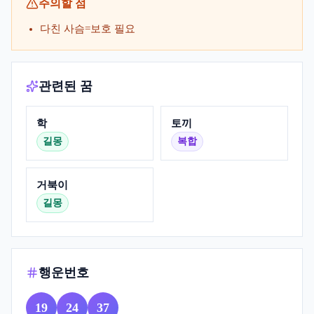
주의할 점
다친 사슴=보호 필요
관련된 꿈
학
토끼
길몽
복합
거북이
길몽
행운번호
19
24
37