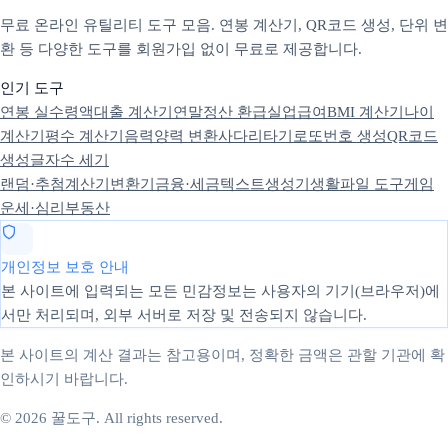
무료 온라인 유틸리티 도구 모음. 연봉 계산기, QR코드 생성, 단위 변
환 등 다양한 도구를 회원가입 없이 무료로 제공합니다.
인기 도구
연봉 실수령액
대출 계산기
연말정산 환급
실업급여
BMI 계산기
나이
계산기
평수 계산기
음력양력 변환
사다리타기
로또번호 생성
QR코드
생성
글자수 세기
랜덤·추첨
계산기
변환기
금융·세금
텍스트
생성기
생활
파일 도구
게임
운세·심리
부동산
개인정보 보호 안내
본 사이트에 입력되는 모든 민감정보는 사용자의 기기(브라우저)에
서만 처리되며, 외부 서버로 저장 및 전송되지 않습니다.
본 사이트의 계산 결과는 참고용이며, 정확한 금액은 관할 기관에 확
인하시기 바랍니다.
© 2026 꿀도구. All rights reserved.