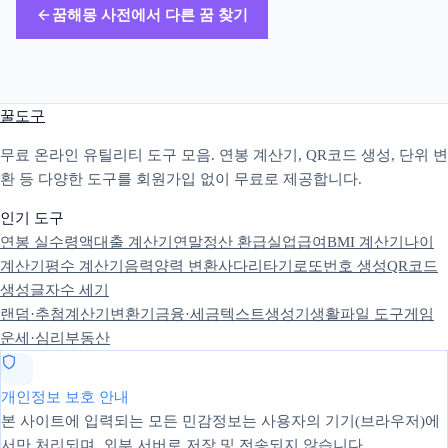
꿈해몽 사전에서 다른 꿈 찾기
꿀도구
무료 온라인 유틸리티 도구 모음. 연봉 계산기, QR코드 생성, 단위 변
환 등 다양한 도구를 회원가입 없이 무료로 제공합니다.
인기 도구
연봉 실수령액
대출 계산기
연말정산 환급
실업급여
BMI 계산기
나이
계산기
평수 계산기
음력양력 변환
사다리타기
로또번호 생성
QR코드
생성
글자수 세기
랜덤·추첨
계산기
변환기
금융·세금
텍스트
생성기
생활
파일 도구
게임
운세·심리
부동산
개인정보 보호 안내
본 사이트에 입력되는 모든 민감정보는 사용자의 기기(브라우저)에
서만 처리되며, 외부 서버로 저장 및 전송되지 않습니다.