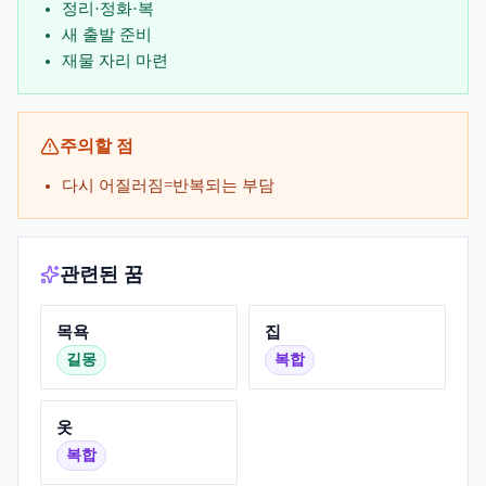
정리·정화·복
새 출발 준비
재물 자리 마련
주의할 점
다시 어질러짐=반복되는 부담
관련된 꿈
목욕
집
길몽
복합
옷
복합