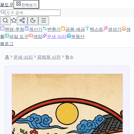
꿀도구
전체보기
랜덤·추첨
계산기
변환기
금융·세금
텍스트
생성기
생
활
파일 도구
게임
운세·심리
부동산
블로그
홈
운세·심리
꿈해몽 사전
청소