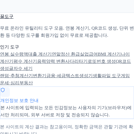
꿀도구
무료 온라인 유틸리티 도구 모음. 연봉 계산기, QR코드 생성, 단위 변
환 등 다양한 도구를 회원가입 없이 무료로 제공합니다.
인기 도구
연봉 실수령액
대출 계산기
연말정산 환급
실업급여
BMI 계산기
나이
계산기
평수 계산기
음력양력 변환
사다리타기
로또번호 생성
QR코드
생성
글자수 세기
랜덤·추첨
계산기
변환기
금융·세금
텍스트
생성기
생활
파일 도구
게임
운세·심리
부동산
개인정보 보호 안내
본 사이트에 입력되는 모든 민감정보는 사용자의 기기(브라우저)에
서만 처리되며, 외부 서버로 저장 및 전송되지 않습니다.
본 사이트의 계산 결과는 참고용이며, 정확한 금액은 관할 기관에 확