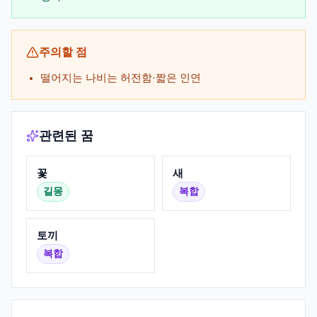
주의할 점
떨어지는 나비는 허전함·짧은 인연
관련된 꿈
꽃
새
길몽
복합
토끼
복합