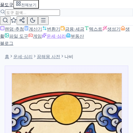
꿀도구
전체보기
랜덤·추첨
계산기
변환기
금융·세금
텍스트
생성기
생
활
파일 도구
게임
운세·심리
부동산
블로그
홈
운세·심리
꿈해몽 사전
나비