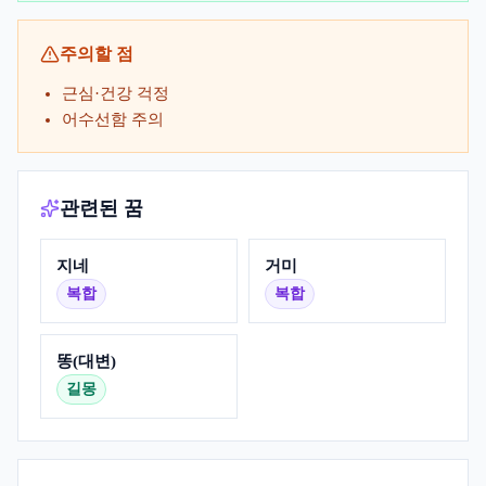
주의할 점
근심·건강 걱정
어수선함 주의
관련된 꿈
지네
거미
복합
복합
똥(대변)
길몽