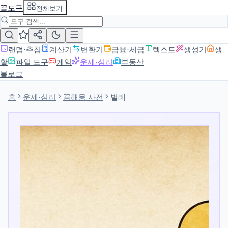
꿀도구
전체보기
랜덤·추첨
계산기
변환기
금융·세금
텍스트
생성기
생
활
파일 도구
게임
운세·심리
부동산
블로그
홈
운세·심리
꿈해몽 사전
벌레