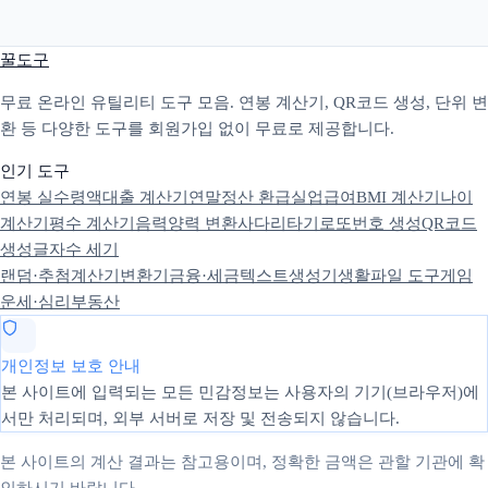
꿀도구
무료 온라인 유틸리티 도구 모음. 연봉 계산기, QR코드 생성, 단위 변
환 등 다양한 도구를 회원가입 없이 무료로 제공합니다.
인기 도구
연봉 실수령액
대출 계산기
연말정산 환급
실업급여
BMI 계산기
나이
계산기
평수 계산기
음력양력 변환
사다리타기
로또번호 생성
QR코드
생성
글자수 세기
랜덤·추첨
계산기
변환기
금융·세금
텍스트
생성기
생활
파일 도구
게임
운세·심리
부동산
개인정보 보호 안내
본 사이트에 입력되는 모든 민감정보는 사용자의 기기(브라우저)에
서만 처리되며, 외부 서버로 저장 및 전송되지 않습니다.
본 사이트의 계산 결과는 참고용이며, 정확한 금액은 관할 기관에 확