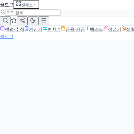
꿀도구
전체보기
랜덤·추첨
계산기
변환기
금융·세금
텍스트
생성기
생
블로그