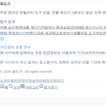
꿀도구
무료 온라인 유틸리티 도구 모음. 연봉 계산기, QR코드 생성, 단위
인기 도구
연봉 실수령액
대출 계산기
연말정산 환급
실업급여
BMI 계산기
나이 
랜덤·추첨
계산기
변환기
금융·세금
텍스트
생성기
생활
파일 도구
게임
운
개인정보 보호 안내
본 사이트에 입력되는 모든 민감정보는 사용자의 기기(브라우저)에서
본 사이트의 계산 결과는 참고용이며, 정확한 금액은 관할 기관에 
© 2026 꿀도구. All rights reserved.
소개
이용약관
개인정보처리방침
건의하기
홈
검색
카테고리
즐겨찾기