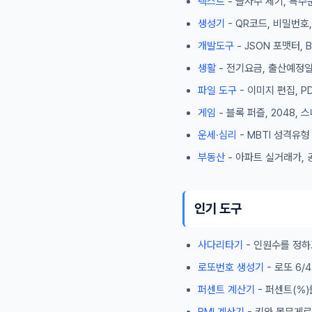
텍스트
- 글자수 세기, 특수
생성기
- QR코드, 비밀번호
개발도구
- JSON 포맷터,
생활
- 전기요금, 출산예정일
파일 도구
- 이미지 편집, P
게임
- 블록 퍼즐, 2048,
운세·심리
- MBTI 성격유
부동산
- 아파트 실거래가, 
인기 도구
사다리타기
- 인원수를 정하
로또번호 생성기
- 로또 6
퍼센트 계산기
- 퍼센트(%)