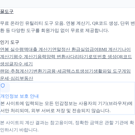
꿀도구
무료 온라인 유틸리티 도구 모음. 연봉 계산기, QR코드 생성, 단위 변
환 등 다양한 도구를 회원가입 없이 무료로 제공합니다.
인기 도구
연봉 실수령액
대출 계산기
연말정산 환급
실업급여
BMI 계산기
나이
계산기
평수 계산기
음력양력 변환
사다리타기
로또번호 생성
QR코드
생성
글자수 세기
랜덤·추첨
계산기
변환기
금융·세금
텍스트
생성기
생활
파일 도구
게임
운세·심리
부동산
개인정보 보호 안내
본 사이트에 입력되는 모든 민감정보는 사용자의 기기(브라우저)에
서만 처리되며, 외부 서버로 저장 및 전송되지 않습니다.
본 사이트의 계산 결과는 참고용이며, 정확한 금액은 관할 기관에 확
인하시기 바랍니다.