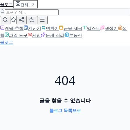
꿀도구
전체보기
랜덤·추첨
계산기
변환기
금융·세금
텍스트
생성기
생
활
파일 도구
게임
운세·심리
부동산
블로그
404
글을 찾을 수 없습니다
블로그 목록으로