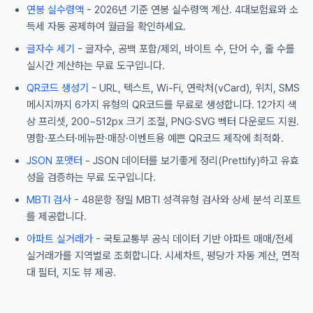
연봉 실수령액
- 2026년 기준 연봉 실수령액 계산. 4대보험료와 소
득세 자동 공제하여 월급을 확인하세요.
글자수 세기
- 글자수, 공백 포함/제외, 바이트 수, 단어 수, 줄 수를
실시간 계산하는 무료 도구입니다.
QR코드 생성기
- URL, 텍스트, Wi-Fi, 연락처(vCard), 위치, SMS
메시지까지 6가지 유형의 QR코드를 무료로 생성합니다. 12가지 색
상 프리셋, 200~512px 크기 조절, PNG·SVG 벡터 다운로드 지원.
명함·포스터·메뉴판·매장·이벤트용 예쁜 QR코드 제작에 최적화.
JSON 포맷터
- JSON 데이터를 보기좋게 정리(Prettify)하고 유효
성을 검증하는 무료 도구입니다.
MBTI 검사
- 48문항 정밀 MBTI 성격유형 검사와 상세 분석 리포트
를 제공합니다.
아파트 실거래가
- 국토교통부 공식 데이터 기반 아파트 매매/전세
실거래가를 지역별로 조회합니다. 시세차트, 평당가 자동 계산, 면적
대 필터, 지도 뷰 제공.