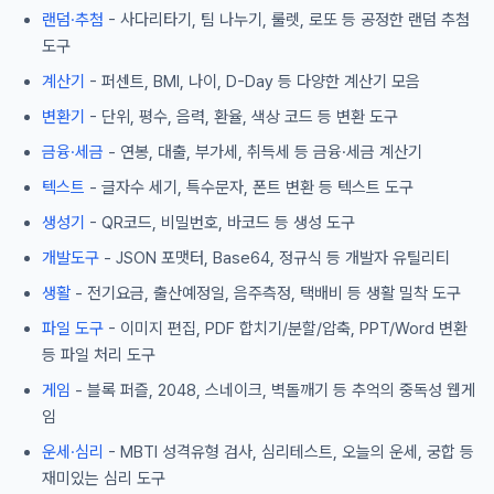
랜덤·추첨
- 사다리타기, 팀 나누기, 룰렛, 로또 등 공정한 랜덤 추첨
도구
계산기
- 퍼센트, BMI, 나이, D-Day 등 다양한 계산기 모음
변환기
- 단위, 평수, 음력, 환율, 색상 코드 등 변환 도구
금융·세금
- 연봉, 대출, 부가세, 취득세 등 금융·세금 계산기
텍스트
- 글자수 세기, 특수문자, 폰트 변환 등 텍스트 도구
생성기
- QR코드, 비밀번호, 바코드 등 생성 도구
개발도구
- JSON 포맷터, Base64, 정규식 등 개발자 유틸리티
생활
- 전기요금, 출산예정일, 음주측정, 택배비 등 생활 밀착 도구
파일 도구
- 이미지 편집, PDF 합치기/분할/압축, PPT/Word 변환
등 파일 처리 도구
게임
- 블록 퍼즐, 2048, 스네이크, 벽돌깨기 등 추억의 중독성 웹게
임
운세·심리
- MBTI 성격유형 검사, 심리테스트, 오늘의 운세, 궁합 등
재미있는 심리 도구