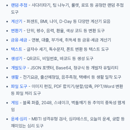
랜덤·추첨
- 사다리타기, 팀 나누기, 룰렛, 로또 등 공정한 랜덤 추첨
도구
계산기
- 퍼센트, BMI, 나이, D-Day 등 다양한 계산기 모음
변환기
- 단위, 평수, 음력, 환율, 색상 코드 등 변환 도구
금융·세금
- 연봉, 대출, 부가세, 취득세 등 금융·세금 계산기
텍스트
- 글자수 세기, 특수문자, 폰트 변환 등 텍스트 도구
생성기
- QR코드, 비밀번호, 바코드 등 생성 도구
개발도구
- JSON 포맷터, Base64, 정규식 등 개발자 유틸리티
생활
- 전기요금, 출산예정일, 음주측정, 택배비 등 생활 밀착 도구
파일 도구
- 이미지 편집, PDF 합치기/분할/압축, PPT/Word 변환
등 파일 처리 도구
게임
- 블록 퍼즐, 2048, 스네이크, 벽돌깨기 등 추억의 중독성 웹게
임
운세·심리
- MBTI 성격유형 검사, 심리테스트, 오늘의 운세, 궁합 등
재미있는 심리 도구