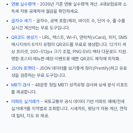
연봉 실수령액
- 2026년 기준 연봉 실수령액 계산. 4대보험료와 소
득세 자동 공제하여 월급을 확인하세요.
글자수 세기
- 글자수, 공백 포함/제외, 바이트 수, 단어 수, 줄 수를
실시간 계산하는 무료 도구입니다.
QR코드 생성기
- URL, 텍스트, Wi-Fi, 연락처(vCard), 위치, SMS
메시지까지 6가지 유형의 QR코드를 무료로 생성합니다. 12가지 색
상 프리셋, 200~512px 크기 조절, PNG·SVG 벡터 다운로드 지원.
명함·포스터·메뉴판·매장·이벤트용 예쁜 QR코드 제작에 최적화.
JSON 포맷터
- JSON 데이터를 보기좋게 정리(Prettify)하고 유효
성을 검증하는 무료 도구입니다.
MBTI 검사
- 48문항 정밀 MBTI 성격유형 검사와 상세 분석 리포트
를 제공합니다.
아파트 실거래가
- 국토교통부 공식 데이터 기반 아파트 매매/전세
실거래가를 지역별로 조회합니다. 시세차트, 평당가 자동 계산, 면적
대 필터, 지도 뷰 제공.