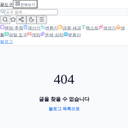
꿀도구
전체보기
랜덤·추첨
계산기
변환기
금융·세금
텍스트
생성기
생
활
파일 도구
게임
운세·심리
부동산
블로그
404
글을 찾을 수 없습니다
블로그 목록으로