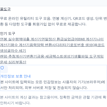
꿀도구
무료 온라인 유틸리티 도구 모음. 연봉 계산기, QR코드 생성, 단위 변
환 등 다양한 도구를 회원가입 없이 무료로 제공합니다.
인기 도구
연봉 실수령액
대출 계산기
연말정산 환급
실업급여
BMI 계산기
나이
계산기
평수 계산기
음력양력 변환
사다리타기
로또번호 생성
QR코드
생성
글자수 세기
랜덤·추첨
계산기
변환기
금융·세금
텍스트
생성기
생활
파일 도구
게임
운세·심리
부동산
개인정보 보호 안내
본 사이트에 입력되는 모든 민감정보는 사용자의 기기(브라우저)에
서만 처리되며, 외부 서버로 저장 및 전송되지 않습니다.
본 사이트의 계산 결과는 참고용이며, 정확한 금액은 관할 기관에 확
인하시기 바랍니다.