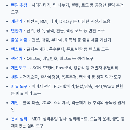
랜덤·추첨
- 사다리타기, 팀 나누기, 룰렛, 로또 등 공정한 랜덤 추첨
도구
계산기
- 퍼센트, BMI, 나이, D-Day 등 다양한 계산기 모음
변환기
- 단위, 평수, 음력, 환율, 색상 코드 등 변환 도구
금융·세금
- 연봉, 대출, 부가세, 취득세 등 금융·세금 계산기
텍스트
- 글자수 세기, 특수문자, 폰트 변환 등 텍스트 도구
생성기
- QR코드, 비밀번호, 바코드 등 생성 도구
개발도구
- JSON 포맷터, Base64, 정규식 등 개발자 유틸리티
생활
- 전기요금, 출산예정일, 음주측정, 택배비 등 생활 밀착 도구
파일 도구
- 이미지 편집, PDF 합치기/분할/압축, PPT/Word 변환
등 파일 처리 도구
게임
- 블록 퍼즐, 2048, 스네이크, 벽돌깨기 등 추억의 중독성 웹게
임
운세·심리
- MBTI 성격유형 검사, 심리테스트, 오늘의 운세, 궁합 등
재미있는 심리 도구