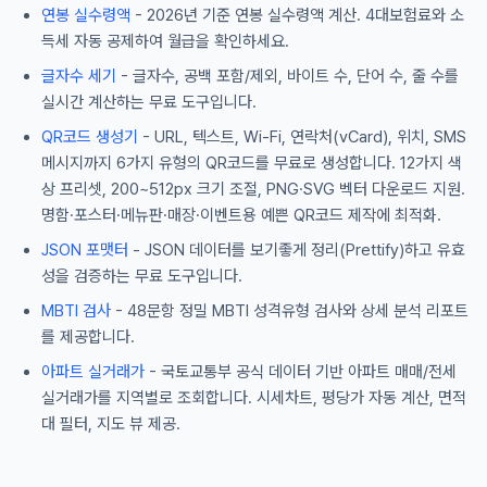
연봉 실수령액
- 2026년 기준 연봉 실수령액 계산. 4대보험료와 소
득세 자동 공제하여 월급을 확인하세요.
글자수 세기
- 글자수, 공백 포함/제외, 바이트 수, 단어 수, 줄 수를
실시간 계산하는 무료 도구입니다.
QR코드 생성기
- URL, 텍스트, Wi-Fi, 연락처(vCard), 위치, SMS
메시지까지 6가지 유형의 QR코드를 무료로 생성합니다. 12가지 색
상 프리셋, 200~512px 크기 조절, PNG·SVG 벡터 다운로드 지원.
명함·포스터·메뉴판·매장·이벤트용 예쁜 QR코드 제작에 최적화.
JSON 포맷터
- JSON 데이터를 보기좋게 정리(Prettify)하고 유효
성을 검증하는 무료 도구입니다.
MBTI 검사
- 48문항 정밀 MBTI 성격유형 검사와 상세 분석 리포트
를 제공합니다.
아파트 실거래가
- 국토교통부 공식 데이터 기반 아파트 매매/전세
실거래가를 지역별로 조회합니다. 시세차트, 평당가 자동 계산, 면적
대 필터, 지도 뷰 제공.