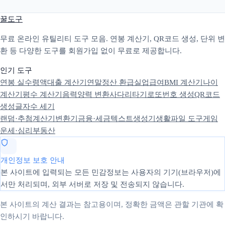
꿀도구
무료 온라인 유틸리티 도구 모음. 연봉 계산기, QR코드 생성, 단위 변
환 등 다양한 도구를 회원가입 없이 무료로 제공합니다.
인기 도구
연봉 실수령액
대출 계산기
연말정산 환급
실업급여
BMI 계산기
나이
계산기
평수 계산기
음력양력 변환
사다리타기
로또번호 생성
QR코드
생성
글자수 세기
랜덤·추첨
계산기
변환기
금융·세금
텍스트
생성기
생활
파일 도구
게임
운세·심리
부동산
개인정보 보호 안내
본 사이트에 입력되는 모든 민감정보는 사용자의 기기(브라우저)에
서만 처리되며, 외부 서버로 저장 및 전송되지 않습니다.
본 사이트의 계산 결과는 참고용이며, 정확한 금액은 관할 기관에 확
인하시기 바랍니다.