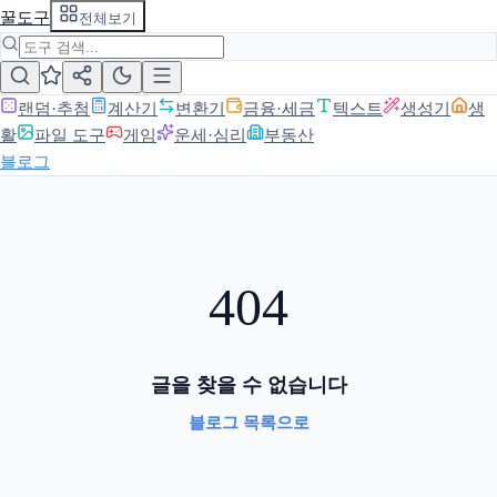
꿀도구
전체보기
랜덤·추첨
계산기
변환기
금융·세금
텍스트
생성기
생
활
파일 도구
게임
운세·심리
부동산
블로그
404
글을 찾을 수 없습니다
블로그 목록으로