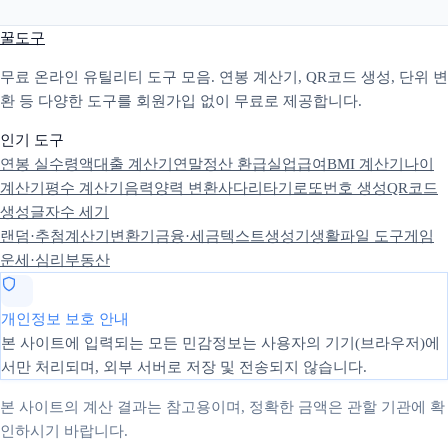
꿀도구
무료 온라인 유틸리티 도구 모음. 연봉 계산기, QR코드 생성, 단위 변
환 등 다양한 도구를 회원가입 없이 무료로 제공합니다.
인기 도구
연봉 실수령액
대출 계산기
연말정산 환급
실업급여
BMI 계산기
나이
계산기
평수 계산기
음력양력 변환
사다리타기
로또번호 생성
QR코드
생성
글자수 세기
랜덤·추첨
계산기
변환기
금융·세금
텍스트
생성기
생활
파일 도구
게임
운세·심리
부동산
개인정보 보호 안내
본 사이트에 입력되는 모든 민감정보는 사용자의 기기(브라우저)에
서만 처리되며, 외부 서버로 저장 및 전송되지 않습니다.
본 사이트의 계산 결과는 참고용이며, 정확한 금액은 관할 기관에 확
인하시기 바랍니다.