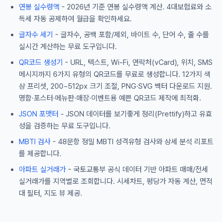
연봉 실수령액
- 2026년 기준 연봉 실수령액 계산. 4대보험료와 소
득세 자동 공제하여 월급을 확인하세요.
글자수 세기
- 글자수, 공백 포함/제외, 바이트 수, 단어 수, 줄 수를
실시간 계산하는 무료 도구입니다.
QR코드 생성기
- URL, 텍스트, Wi-Fi, 연락처(vCard), 위치, SMS
메시지까지 6가지 유형의 QR코드를 무료로 생성합니다. 12가지 색
상 프리셋, 200~512px 크기 조절, PNG·SVG 벡터 다운로드 지원.
명함·포스터·메뉴판·매장·이벤트용 예쁜 QR코드 제작에 최적화.
JSON 포맷터
- JSON 데이터를 보기좋게 정리(Prettify)하고 유효
성을 검증하는 무료 도구입니다.
MBTI 검사
- 48문항 정밀 MBTI 성격유형 검사와 상세 분석 리포트
를 제공합니다.
아파트 실거래가
- 국토교통부 공식 데이터 기반 아파트 매매/전세
실거래가를 지역별로 조회합니다. 시세차트, 평당가 자동 계산, 면적
대 필터, 지도 뷰 제공.