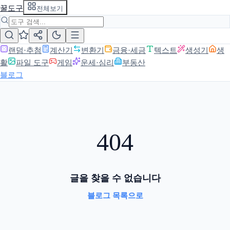
꿀도구
전체보기
랜덤·추첨
계산기
변환기
금융·세금
텍스트
생성기
생
활
파일 도구
게임
운세·심리
부동산
블로그
404
글을 찾을 수 없습니다
블로그 목록으로