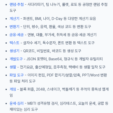
랜덤·추첨
- 사다리타기, 팀 나누기, 룰렛, 로또 등 공정한 랜덤 추첨
도구
계산기
- 퍼센트, BMI, 나이, D-Day 등 다양한 계산기 모음
변환기
- 단위, 평수, 음력, 환율, 색상 코드 등 변환 도구
금융·세금
- 연봉, 대출, 부가세, 취득세 등 금융·세금 계산기
텍스트
- 글자수 세기, 특수문자, 폰트 변환 등 텍스트 도구
생성기
- QR코드, 비밀번호, 바코드 등 생성 도구
개발도구
- JSON 포맷터, Base64, 정규식 등 개발자 유틸리티
생활
- 전기요금, 출산예정일, 음주측정, 택배비 등 생활 밀착 도구
파일 도구
- 이미지 편집, PDF 합치기/분할/압축, PPT/Word 변환
등 파일 처리 도구
게임
- 블록 퍼즐, 2048, 스네이크, 벽돌깨기 등 추억의 중독성 웹게
임
운세·심리
- MBTI 성격유형 검사, 심리테스트, 오늘의 운세, 궁합 등
재미있는 심리 도구