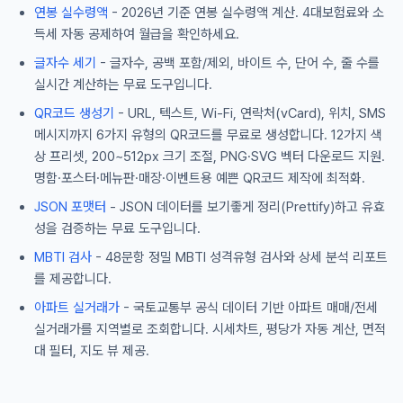
연봉 실수령액
- 2026년 기준 연봉 실수령액 계산. 4대보험료와 소
득세 자동 공제하여 월급을 확인하세요.
글자수 세기
- 글자수, 공백 포함/제외, 바이트 수, 단어 수, 줄 수를
실시간 계산하는 무료 도구입니다.
QR코드 생성기
- URL, 텍스트, Wi-Fi, 연락처(vCard), 위치, SMS
메시지까지 6가지 유형의 QR코드를 무료로 생성합니다. 12가지 색
상 프리셋, 200~512px 크기 조절, PNG·SVG 벡터 다운로드 지원.
명함·포스터·메뉴판·매장·이벤트용 예쁜 QR코드 제작에 최적화.
JSON 포맷터
- JSON 데이터를 보기좋게 정리(Prettify)하고 유효
성을 검증하는 무료 도구입니다.
MBTI 검사
- 48문항 정밀 MBTI 성격유형 검사와 상세 분석 리포트
를 제공합니다.
아파트 실거래가
- 국토교통부 공식 데이터 기반 아파트 매매/전세
실거래가를 지역별로 조회합니다. 시세차트, 평당가 자동 계산, 면적
대 필터, 지도 뷰 제공.