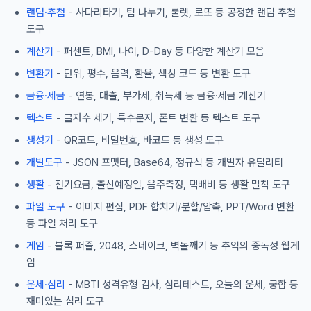
랜덤·추첨
- 사다리타기, 팀 나누기, 룰렛, 로또 등 공정한 랜덤 추첨
도구
계산기
- 퍼센트, BMI, 나이, D-Day 등 다양한 계산기 모음
변환기
- 단위, 평수, 음력, 환율, 색상 코드 등 변환 도구
금융·세금
- 연봉, 대출, 부가세, 취득세 등 금융·세금 계산기
텍스트
- 글자수 세기, 특수문자, 폰트 변환 등 텍스트 도구
생성기
- QR코드, 비밀번호, 바코드 등 생성 도구
개발도구
- JSON 포맷터, Base64, 정규식 등 개발자 유틸리티
생활
- 전기요금, 출산예정일, 음주측정, 택배비 등 생활 밀착 도구
파일 도구
- 이미지 편집, PDF 합치기/분할/압축, PPT/Word 변환
등 파일 처리 도구
게임
- 블록 퍼즐, 2048, 스네이크, 벽돌깨기 등 추억의 중독성 웹게
임
운세·심리
- MBTI 성격유형 검사, 심리테스트, 오늘의 운세, 궁합 등
재미있는 심리 도구