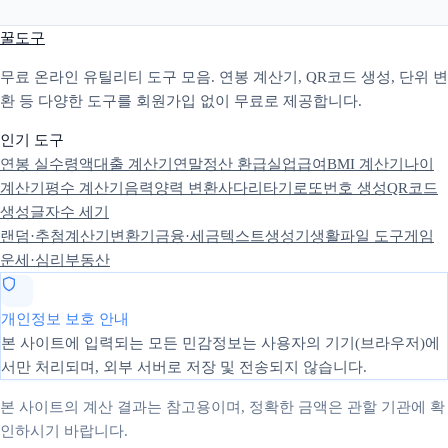
꿀도구
무료 온라인 유틸리티 도구 모음. 연봉 계산기, QR코드 생성, 단위 변
환 등 다양한 도구를 회원가입 없이 무료로 제공합니다.
인기 도구
연봉 실수령액
대출 계산기
연말정산 환급
실업급여
BMI 계산기
나이
계산기
평수 계산기
음력양력 변환
사다리타기
로또번호 생성
QR코드
생성
글자수 세기
랜덤·추첨
계산기
변환기
금융·세금
텍스트
생성기
생활
파일 도구
게임
운세·심리
부동산
개인정보 보호 안내
본 사이트에 입력되는 모든 민감정보는 사용자의 기기(브라우저)에
서만 처리되며, 외부 서버로 저장 및 전송되지 않습니다.
본 사이트의 계산 결과는 참고용이며, 정확한 금액은 관할 기관에 확
인하시기 바랍니다.