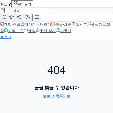
꿀도구
전체보기
랜덤·추첨
계산기
변환기
금융·세금
텍스트
생성기
생
활
파일 도구
게임
운세·심리
부동산
블로그
404
글을 찾을 수 없습니다
블로그 목록으로