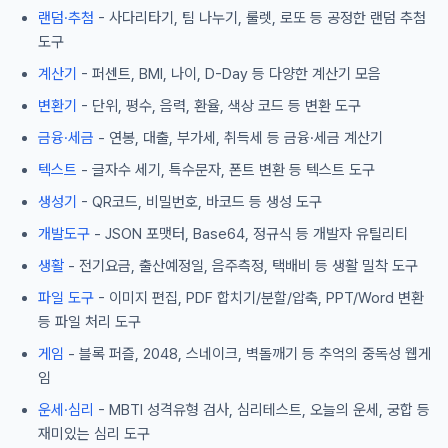
랜덤·추첨
- 사다리타기, 팀 나누기, 룰렛, 로또 등 공정한 랜덤 추첨
도구
계산기
- 퍼센트, BMI, 나이, D-Day 등 다양한 계산기 모음
변환기
- 단위, 평수, 음력, 환율, 색상 코드 등 변환 도구
금융·세금
- 연봉, 대출, 부가세, 취득세 등 금융·세금 계산기
텍스트
- 글자수 세기, 특수문자, 폰트 변환 등 텍스트 도구
생성기
- QR코드, 비밀번호, 바코드 등 생성 도구
개발도구
- JSON 포맷터, Base64, 정규식 등 개발자 유틸리티
생활
- 전기요금, 출산예정일, 음주측정, 택배비 등 생활 밀착 도구
파일 도구
- 이미지 편집, PDF 합치기/분할/압축, PPT/Word 변환
등 파일 처리 도구
게임
- 블록 퍼즐, 2048, 스네이크, 벽돌깨기 등 추억의 중독성 웹게
임
운세·심리
- MBTI 성격유형 검사, 심리테스트, 오늘의 운세, 궁합 등
재미있는 심리 도구