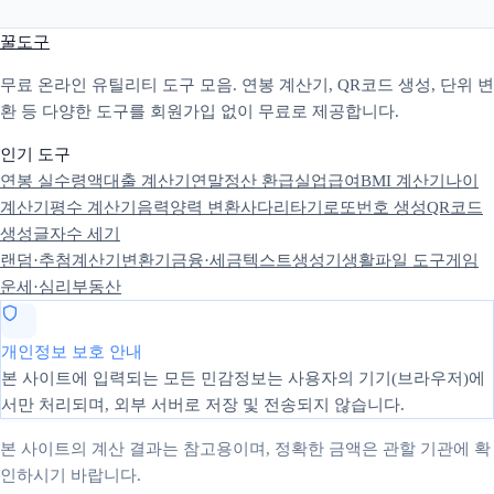
꿀도구
무료 온라인 유틸리티 도구 모음. 연봉 계산기, QR코드 생성, 단위 변
환 등 다양한 도구를 회원가입 없이 무료로 제공합니다.
인기 도구
연봉 실수령액
대출 계산기
연말정산 환급
실업급여
BMI 계산기
나이
계산기
평수 계산기
음력양력 변환
사다리타기
로또번호 생성
QR코드
생성
글자수 세기
랜덤·추첨
계산기
변환기
금융·세금
텍스트
생성기
생활
파일 도구
게임
운세·심리
부동산
개인정보 보호 안내
본 사이트에 입력되는 모든 민감정보는 사용자의 기기(브라우저)에
서만 처리되며, 외부 서버로 저장 및 전송되지 않습니다.
본 사이트의 계산 결과는 참고용이며, 정확한 금액은 관할 기관에 확
인하시기 바랍니다.