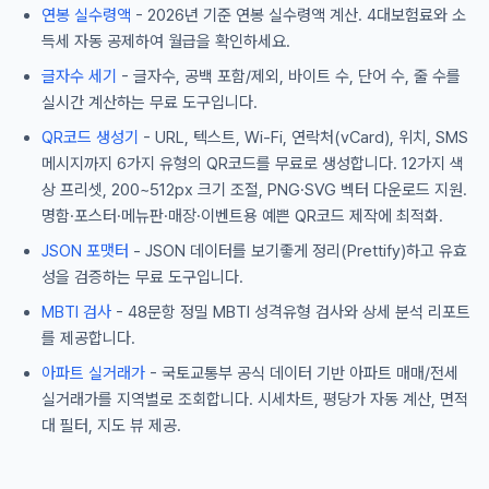
연봉 실수령액
- 2026년 기준 연봉 실수령액 계산. 4대보험료와 소
득세 자동 공제하여 월급을 확인하세요.
글자수 세기
- 글자수, 공백 포함/제외, 바이트 수, 단어 수, 줄 수를
실시간 계산하는 무료 도구입니다.
QR코드 생성기
- URL, 텍스트, Wi-Fi, 연락처(vCard), 위치, SMS
메시지까지 6가지 유형의 QR코드를 무료로 생성합니다. 12가지 색
상 프리셋, 200~512px 크기 조절, PNG·SVG 벡터 다운로드 지원.
명함·포스터·메뉴판·매장·이벤트용 예쁜 QR코드 제작에 최적화.
JSON 포맷터
- JSON 데이터를 보기좋게 정리(Prettify)하고 유효
성을 검증하는 무료 도구입니다.
MBTI 검사
- 48문항 정밀 MBTI 성격유형 검사와 상세 분석 리포트
를 제공합니다.
아파트 실거래가
- 국토교통부 공식 데이터 기반 아파트 매매/전세
실거래가를 지역별로 조회합니다. 시세차트, 평당가 자동 계산, 면적
대 필터, 지도 뷰 제공.