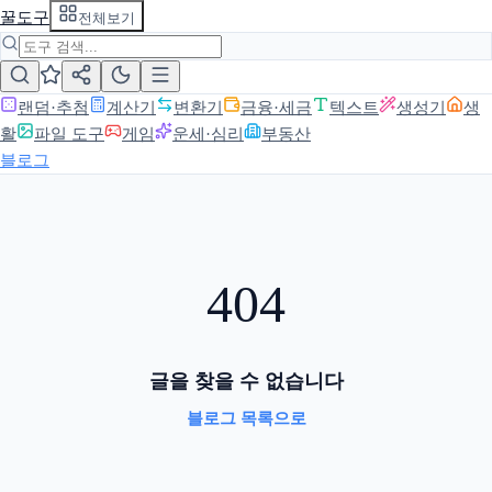
꿀도구
전체보기
랜덤·추첨
계산기
변환기
금융·세금
텍스트
생성기
생
활
파일 도구
게임
운세·심리
부동산
블로그
404
글을 찾을 수 없습니다
블로그 목록으로