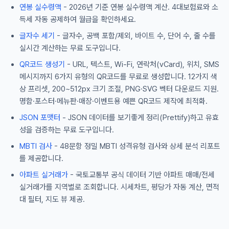
연봉 실수령액
- 2026년 기준 연봉 실수령액 계산. 4대보험료와 소
득세 자동 공제하여 월급을 확인하세요.
글자수 세기
- 글자수, 공백 포함/제외, 바이트 수, 단어 수, 줄 수를
실시간 계산하는 무료 도구입니다.
QR코드 생성기
- URL, 텍스트, Wi-Fi, 연락처(vCard), 위치, SMS
메시지까지 6가지 유형의 QR코드를 무료로 생성합니다. 12가지 색
상 프리셋, 200~512px 크기 조절, PNG·SVG 벡터 다운로드 지원.
명함·포스터·메뉴판·매장·이벤트용 예쁜 QR코드 제작에 최적화.
JSON 포맷터
- JSON 데이터를 보기좋게 정리(Prettify)하고 유효
성을 검증하는 무료 도구입니다.
MBTI 검사
- 48문항 정밀 MBTI 성격유형 검사와 상세 분석 리포트
를 제공합니다.
아파트 실거래가
- 국토교통부 공식 데이터 기반 아파트 매매/전세
실거래가를 지역별로 조회합니다. 시세차트, 평당가 자동 계산, 면적
대 필터, 지도 뷰 제공.