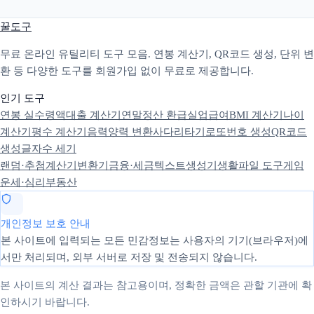
꿀도구
무료 온라인 유틸리티 도구 모음. 연봉 계산기, QR코드 생성, 단위 변
환 등 다양한 도구를 회원가입 없이 무료로 제공합니다.
인기 도구
연봉 실수령액
대출 계산기
연말정산 환급
실업급여
BMI 계산기
나이
계산기
평수 계산기
음력양력 변환
사다리타기
로또번호 생성
QR코드
생성
글자수 세기
랜덤·추첨
계산기
변환기
금융·세금
텍스트
생성기
생활
파일 도구
게임
운세·심리
부동산
개인정보 보호 안내
본 사이트에 입력되는 모든 민감정보는 사용자의 기기(브라우저)에
서만 처리되며, 외부 서버로 저장 및 전송되지 않습니다.
본 사이트의 계산 결과는 참고용이며, 정확한 금액은 관할 기관에 확
인하시기 바랍니다.