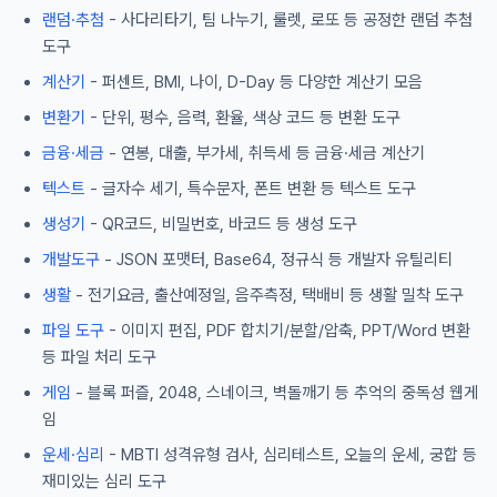
랜덤·추첨
- 사다리타기, 팀 나누기, 룰렛, 로또 등 공정한 랜덤 추첨
도구
계산기
- 퍼센트, BMI, 나이, D-Day 등 다양한 계산기 모음
변환기
- 단위, 평수, 음력, 환율, 색상 코드 등 변환 도구
금융·세금
- 연봉, 대출, 부가세, 취득세 등 금융·세금 계산기
텍스트
- 글자수 세기, 특수문자, 폰트 변환 등 텍스트 도구
생성기
- QR코드, 비밀번호, 바코드 등 생성 도구
개발도구
- JSON 포맷터, Base64, 정규식 등 개발자 유틸리티
생활
- 전기요금, 출산예정일, 음주측정, 택배비 등 생활 밀착 도구
파일 도구
- 이미지 편집, PDF 합치기/분할/압축, PPT/Word 변환
등 파일 처리 도구
게임
- 블록 퍼즐, 2048, 스네이크, 벽돌깨기 등 추억의 중독성 웹게
임
운세·심리
- MBTI 성격유형 검사, 심리테스트, 오늘의 운세, 궁합 등
재미있는 심리 도구