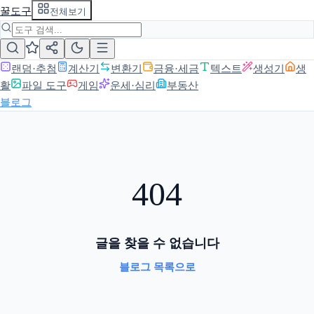
꿀도구
전체보기
랜덤·추첨
계산기
변환기
금융·세금
텍스트
생성기
생
활
파일 도구
게임
운세·심리
부동산
블로그
404
글을 찾을 수 없습니다
블로그 목록으로