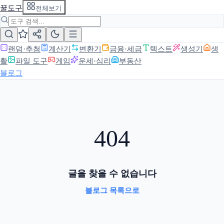
꿀도구
전체보기
랜덤·추첨
계산기
변환기
금융·세금
텍스트
생성기
생
활
파일 도구
게임
운세·심리
부동산
블로그
404
글을 찾을 수 없습니다
블로그 목록으로