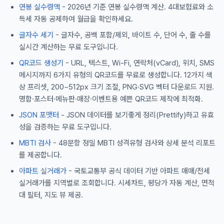
연봉 실수령액
- 2026년 기준 연봉 실수령액 계산. 4대보험료와 소
득세 자동 공제하여 월급을 확인하세요.
글자수 세기
- 글자수, 공백 포함/제외, 바이트 수, 단어 수, 줄 수를
실시간 계산하는 무료 도구입니다.
QR코드 생성기
- URL, 텍스트, Wi-Fi, 연락처(vCard), 위치, SMS
메시지까지 6가지 유형의 QR코드를 무료로 생성합니다. 12가지 색
상 프리셋, 200~512px 크기 조절, PNG·SVG 벡터 다운로드 지원.
명함·포스터·메뉴판·매장·이벤트용 예쁜 QR코드 제작에 최적화.
JSON 포맷터
- JSON 데이터를 보기좋게 정리(Prettify)하고 유효
성을 검증하는 무료 도구입니다.
MBTI 검사
- 48문항 정밀 MBTI 성격유형 검사와 상세 분석 리포트
를 제공합니다.
아파트 실거래가
- 국토교통부 공식 데이터 기반 아파트 매매/전세
실거래가를 지역별로 조회합니다. 시세차트, 평당가 자동 계산, 면적
대 필터, 지도 뷰 제공.