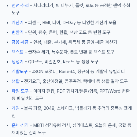
랜덤·추첨
- 사다리타기, 팀 나누기, 룰렛, 로또 등 공정한 랜덤 추첨
도구
계산기
- 퍼센트, BMI, 나이, D-Day 등 다양한 계산기 모음
변환기
- 단위, 평수, 음력, 환율, 색상 코드 등 변환 도구
금융·세금
- 연봉, 대출, 부가세, 취득세 등 금융·세금 계산기
텍스트
- 글자수 세기, 특수문자, 폰트 변환 등 텍스트 도구
생성기
- QR코드, 비밀번호, 바코드 등 생성 도구
개발도구
- JSON 포맷터, Base64, 정규식 등 개발자 유틸리티
생활
- 전기요금, 출산예정일, 음주측정, 택배비 등 생활 밀착 도구
파일 도구
- 이미지 편집, PDF 합치기/분할/압축, PPT/Word 변환
등 파일 처리 도구
게임
- 블록 퍼즐, 2048, 스네이크, 벽돌깨기 등 추억의 중독성 웹게
임
운세·심리
- MBTI 성격유형 검사, 심리테스트, 오늘의 운세, 궁합 등
재미있는 심리 도구