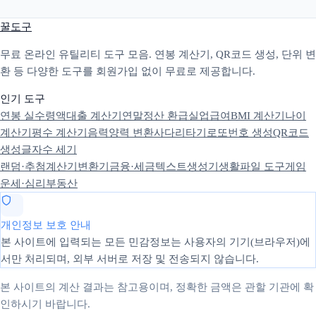
꿀도구
무료 온라인 유틸리티 도구 모음. 연봉 계산기, QR코드 생성, 단위 변
환 등 다양한 도구를 회원가입 없이 무료로 제공합니다.
인기 도구
연봉 실수령액
대출 계산기
연말정산 환급
실업급여
BMI 계산기
나이
계산기
평수 계산기
음력양력 변환
사다리타기
로또번호 생성
QR코드
생성
글자수 세기
랜덤·추첨
계산기
변환기
금융·세금
텍스트
생성기
생활
파일 도구
게임
운세·심리
부동산
개인정보 보호 안내
본 사이트에 입력되는 모든 민감정보는 사용자의 기기(브라우저)에
서만 처리되며, 외부 서버로 저장 및 전송되지 않습니다.
본 사이트의 계산 결과는 참고용이며, 정확한 금액은 관할 기관에 확
인하시기 바랍니다.