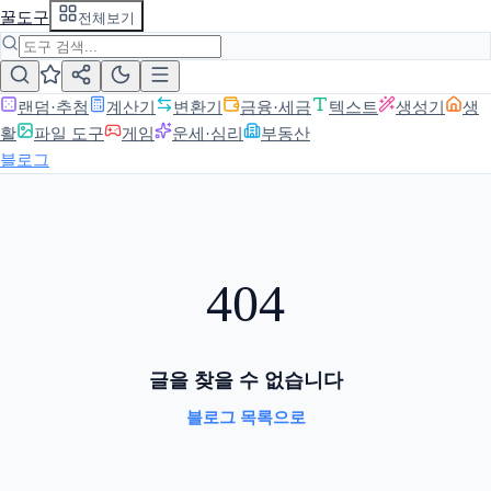
꿀도구
전체보기
랜덤·추첨
계산기
변환기
금융·세금
텍스트
생성기
생
활
파일 도구
게임
운세·심리
부동산
블로그
404
글을 찾을 수 없습니다
블로그 목록으로