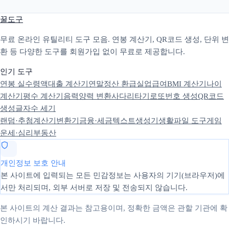
꿀도구
무료 온라인 유틸리티 도구 모음. 연봉 계산기, QR코드 생성, 단위 변
환 등 다양한 도구를 회원가입 없이 무료로 제공합니다.
인기 도구
연봉 실수령액
대출 계산기
연말정산 환급
실업급여
BMI 계산기
나이
계산기
평수 계산기
음력양력 변환
사다리타기
로또번호 생성
QR코드
생성
글자수 세기
랜덤·추첨
계산기
변환기
금융·세금
텍스트
생성기
생활
파일 도구
게임
운세·심리
부동산
개인정보 보호 안내
본 사이트에 입력되는 모든 민감정보는 사용자의 기기(브라우저)에
서만 처리되며, 외부 서버로 저장 및 전송되지 않습니다.
본 사이트의 계산 결과는 참고용이며, 정확한 금액은 관할 기관에 확
인하시기 바랍니다.