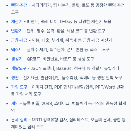
랜덤·추첨
- 사다리타기, 팀 나누기, 룰렛, 로또 등 공정한 랜덤 추첨
도구
계산기
- 퍼센트, BMI, 나이, D-Day 등 다양한 계산기 모음
변환기
- 단위, 평수, 음력, 환율, 색상 코드 등 변환 도구
금융·세금
- 연봉, 대출, 부가세, 취득세 등 금융·세금 계산기
텍스트
- 글자수 세기, 특수문자, 폰트 변환 등 텍스트 도구
생성기
- QR코드, 비밀번호, 바코드 등 생성 도구
개발도구
- JSON 포맷터, Base64, 정규식 등 개발자 유틸리티
생활
- 전기요금, 출산예정일, 음주측정, 택배비 등 생활 밀착 도구
파일 도구
- 이미지 편집, PDF 합치기/분할/압축, PPT/Word 변환
등 파일 처리 도구
게임
- 블록 퍼즐, 2048, 스네이크, 벽돌깨기 등 추억의 중독성 웹게
임
운세·심리
- MBTI 성격유형 검사, 심리테스트, 오늘의 운세, 궁합 등
재미있는 심리 도구