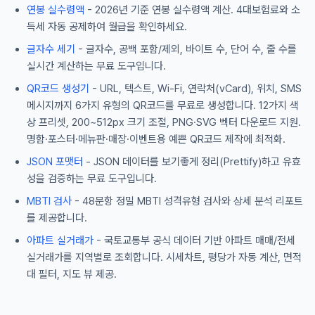
연봉 실수령액
- 2026년 기준 연봉 실수령액 계산. 4대보험료와 소
득세 자동 공제하여 월급을 확인하세요.
글자수 세기
- 글자수, 공백 포함/제외, 바이트 수, 단어 수, 줄 수를
실시간 계산하는 무료 도구입니다.
QR코드 생성기
- URL, 텍스트, Wi-Fi, 연락처(vCard), 위치, SMS
메시지까지 6가지 유형의 QR코드를 무료로 생성합니다. 12가지 색
상 프리셋, 200~512px 크기 조절, PNG·SVG 벡터 다운로드 지원.
명함·포스터·메뉴판·매장·이벤트용 예쁜 QR코드 제작에 최적화.
JSON 포맷터
- JSON 데이터를 보기좋게 정리(Prettify)하고 유효
성을 검증하는 무료 도구입니다.
MBTI 검사
- 48문항 정밀 MBTI 성격유형 검사와 상세 분석 리포트
를 제공합니다.
아파트 실거래가
- 국토교통부 공식 데이터 기반 아파트 매매/전세
실거래가를 지역별로 조회합니다. 시세차트, 평당가 자동 계산, 면적
대 필터, 지도 뷰 제공.