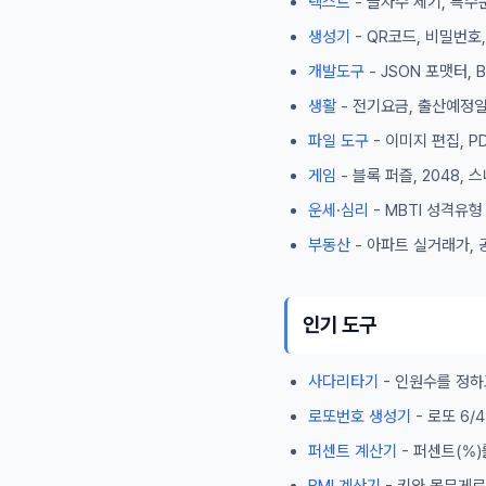
텍스트
- 글자수 세기, 특수
생성기
- QR코드, 비밀번호
개발도구
- JSON 포맷터,
생활
- 전기요금, 출산예정일
파일 도구
- 이미지 편집, P
게임
- 블록 퍼즐, 2048,
운세·심리
- MBTI 성격유
부동산
- 아파트 실거래가, 
인기 도구
사다리타기
- 인원수를 정하
로또번호 생성기
- 로또 6
퍼센트 계산기
- 퍼센트(%)