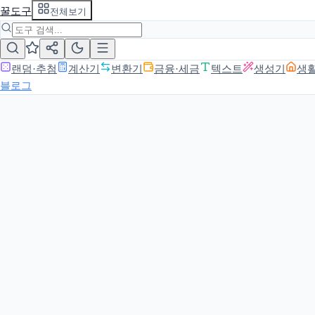
꿀도구
전체보기
랜덤·추첨
계산기
변환기
금융·세금
텍스트
생성기
생
블로그