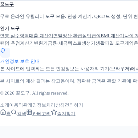
꿀도구
무료 온라인 유틸리티 도구 모음. 연봉 계산기, QR코드 생성, 단위
인기 도구
연봉 실수령액
대출 계산기
연말정산 환급
실업급여
BMI 계산기
나이 
랜덤·추첨
계산기
변환기
금융·세금
텍스트
생성기
생활
파일 도구
게임
운
개인정보 보호 안내
본 사이트에 입력되는 모든 민감정보는 사용자의 기기(브라우저)에서
본 사이트의 계산 결과는 참고용이며, 정확한 금액은 관할 기관에 
© 2026 꿀도구. All rights reserved.
소개
이용약관
개인정보처리방침
건의하기
홈
검색
카테고리
즐겨찾기