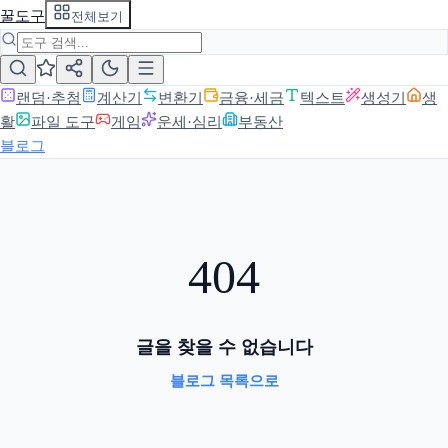
꿀도구
전체보기
랜덤·추첨
계산기
변환기
금융·세금
텍스트
생성기
생
활
파일 도구
게임
운세·심리
부동산
블로그
404
글을 찾을 수 없습니다
블로그 목록으로