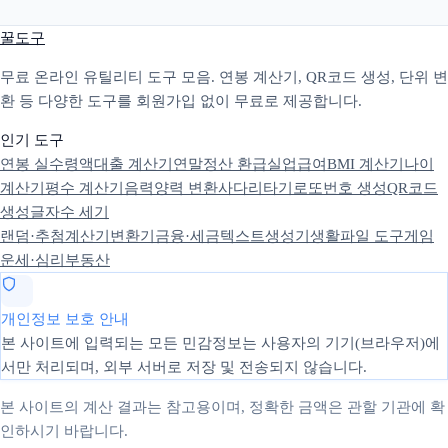
꿀도구
무료 온라인 유틸리티 도구 모음. 연봉 계산기, QR코드 생성, 단위 변
환 등 다양한 도구를 회원가입 없이 무료로 제공합니다.
인기 도구
연봉 실수령액
대출 계산기
연말정산 환급
실업급여
BMI 계산기
나이
계산기
평수 계산기
음력양력 변환
사다리타기
로또번호 생성
QR코드
생성
글자수 세기
랜덤·추첨
계산기
변환기
금융·세금
텍스트
생성기
생활
파일 도구
게임
운세·심리
부동산
개인정보 보호 안내
본 사이트에 입력되는 모든 민감정보는 사용자의 기기(브라우저)에
서만 처리되며, 외부 서버로 저장 및 전송되지 않습니다.
본 사이트의 계산 결과는 참고용이며, 정확한 금액은 관할 기관에 확
인하시기 바랍니다.