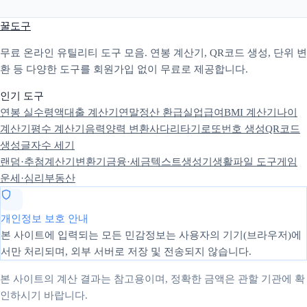
꿀도구
무료 온라인 유틸리티 도구 모음. 연봉 계산기, QR코드 생성, 단위 변
환 등 다양한 도구를 회원가입 없이 무료로 제공합니다.
인기 도구
연봉 실수령액
대출 계산기
연말정산 환급
실업급여
BMI 계산기
나이
계산기
평수 계산기
음력양력 변환
사다리타기
로또번호 생성
QR코드
생성
글자수 세기
랜덤·추첨
계산기
변환기
금융·세금
텍스트
생성기
생활
파일 도구
게임
운세·심리
부동산
개인정보 보호 안내
본 사이트에 입력되는 모든 민감정보는 사용자의 기기(브라우저)에
서만 처리되며, 외부 서버로 저장 및 전송되지 않습니다.
본 사이트의 계산 결과는 참고용이며, 정확한 금액은 관할 기관에 확
인하시기 바랍니다.