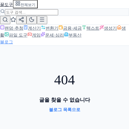
꿀도구
전체보기
랜덤·추첨
계산기
변환기
금융·세금
텍스트
생성기
생
활
파일 도구
게임
운세·심리
부동산
블로그
404
글을 찾을 수 없습니다
블로그 목록으로