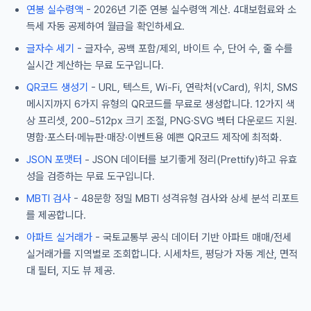
연봉 실수령액
- 2026년 기준 연봉 실수령액 계산. 4대보험료와 소
득세 자동 공제하여 월급을 확인하세요.
글자수 세기
- 글자수, 공백 포함/제외, 바이트 수, 단어 수, 줄 수를
실시간 계산하는 무료 도구입니다.
QR코드 생성기
- URL, 텍스트, Wi-Fi, 연락처(vCard), 위치, SMS
메시지까지 6가지 유형의 QR코드를 무료로 생성합니다. 12가지 색
상 프리셋, 200~512px 크기 조절, PNG·SVG 벡터 다운로드 지원.
명함·포스터·메뉴판·매장·이벤트용 예쁜 QR코드 제작에 최적화.
JSON 포맷터
- JSON 데이터를 보기좋게 정리(Prettify)하고 유효
성을 검증하는 무료 도구입니다.
MBTI 검사
- 48문항 정밀 MBTI 성격유형 검사와 상세 분석 리포트
를 제공합니다.
아파트 실거래가
- 국토교통부 공식 데이터 기반 아파트 매매/전세
실거래가를 지역별로 조회합니다. 시세차트, 평당가 자동 계산, 면적
대 필터, 지도 뷰 제공.