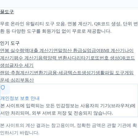
꿀도구
무료 온라인 유틸리티 도구 모음. 연봉 계산기, QR코드 생성, 단위 변
환 등 다양한 도구를 회원가입 없이 무료로 제공합니다.
인기 도구
연봉 실수령액
대출 계산기
연말정산 환급
실업급여
BMI 계산기
나이
계산기
평수 계산기
음력양력 변환
사다리타기
로또번호 생성
QR코드
생성
글자수 세기
랜덤·추첨
계산기
변환기
금융·세금
텍스트
생성기
생활
파일 도구
게임
운세·심리
부동산
개인정보 보호 안내
본 사이트에 입력되는 모든 민감정보는 사용자의 기기(브라우저)에
서만 처리되며, 외부 서버로 저장 및 전송되지 않습니다.
본 사이트의 계산 결과는 참고용이며, 정확한 금액은 관할 기관에 확
인하시기 바랍니다.