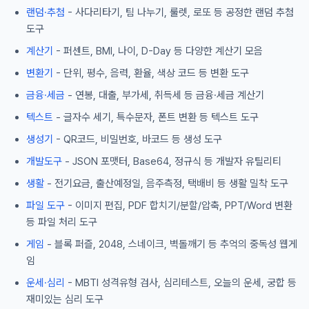
랜덤·추첨
- 사다리타기, 팀 나누기, 룰렛, 로또 등 공정한 랜덤 추첨
도구
계산기
- 퍼센트, BMI, 나이, D-Day 등 다양한 계산기 모음
변환기
- 단위, 평수, 음력, 환율, 색상 코드 등 변환 도구
금융·세금
- 연봉, 대출, 부가세, 취득세 등 금융·세금 계산기
텍스트
- 글자수 세기, 특수문자, 폰트 변환 등 텍스트 도구
생성기
- QR코드, 비밀번호, 바코드 등 생성 도구
개발도구
- JSON 포맷터, Base64, 정규식 등 개발자 유틸리티
생활
- 전기요금, 출산예정일, 음주측정, 택배비 등 생활 밀착 도구
파일 도구
- 이미지 편집, PDF 합치기/분할/압축, PPT/Word 변환
등 파일 처리 도구
게임
- 블록 퍼즐, 2048, 스네이크, 벽돌깨기 등 추억의 중독성 웹게
임
운세·심리
- MBTI 성격유형 검사, 심리테스트, 오늘의 운세, 궁합 등
재미있는 심리 도구