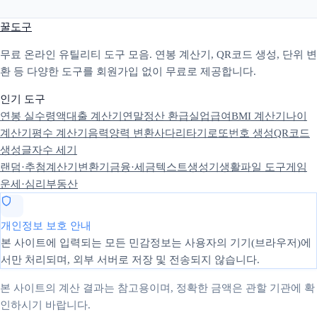
꿀도구
무료 온라인 유틸리티 도구 모음. 연봉 계산기, QR코드 생성, 단위 변
환 등 다양한 도구를 회원가입 없이 무료로 제공합니다.
인기 도구
연봉 실수령액
대출 계산기
연말정산 환급
실업급여
BMI 계산기
나이
계산기
평수 계산기
음력양력 변환
사다리타기
로또번호 생성
QR코드
생성
글자수 세기
랜덤·추첨
계산기
변환기
금융·세금
텍스트
생성기
생활
파일 도구
게임
운세·심리
부동산
개인정보 보호 안내
본 사이트에 입력되는 모든 민감정보는 사용자의 기기(브라우저)에
서만 처리되며, 외부 서버로 저장 및 전송되지 않습니다.
본 사이트의 계산 결과는 참고용이며, 정확한 금액은 관할 기관에 확
인하시기 바랍니다.