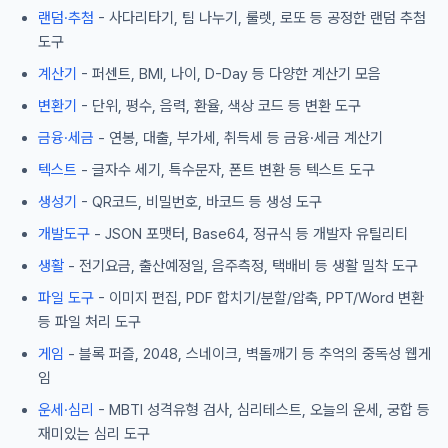
랜덤·추첨
- 사다리타기, 팀 나누기, 룰렛, 로또 등 공정한 랜덤 추첨
도구
계산기
- 퍼센트, BMI, 나이, D-Day 등 다양한 계산기 모음
변환기
- 단위, 평수, 음력, 환율, 색상 코드 등 변환 도구
금융·세금
- 연봉, 대출, 부가세, 취득세 등 금융·세금 계산기
텍스트
- 글자수 세기, 특수문자, 폰트 변환 등 텍스트 도구
생성기
- QR코드, 비밀번호, 바코드 등 생성 도구
개발도구
- JSON 포맷터, Base64, 정규식 등 개발자 유틸리티
생활
- 전기요금, 출산예정일, 음주측정, 택배비 등 생활 밀착 도구
파일 도구
- 이미지 편집, PDF 합치기/분할/압축, PPT/Word 변환
등 파일 처리 도구
게임
- 블록 퍼즐, 2048, 스네이크, 벽돌깨기 등 추억의 중독성 웹게
임
운세·심리
- MBTI 성격유형 검사, 심리테스트, 오늘의 운세, 궁합 등
재미있는 심리 도구