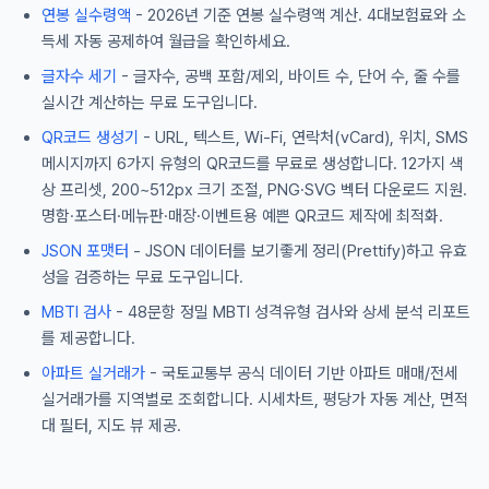
연봉 실수령액
- 2026년 기준 연봉 실수령액 계산. 4대보험료와 소
득세 자동 공제하여 월급을 확인하세요.
글자수 세기
- 글자수, 공백 포함/제외, 바이트 수, 단어 수, 줄 수를
실시간 계산하는 무료 도구입니다.
QR코드 생성기
- URL, 텍스트, Wi-Fi, 연락처(vCard), 위치, SMS
메시지까지 6가지 유형의 QR코드를 무료로 생성합니다. 12가지 색
상 프리셋, 200~512px 크기 조절, PNG·SVG 벡터 다운로드 지원.
명함·포스터·메뉴판·매장·이벤트용 예쁜 QR코드 제작에 최적화.
JSON 포맷터
- JSON 데이터를 보기좋게 정리(Prettify)하고 유효
성을 검증하는 무료 도구입니다.
MBTI 검사
- 48문항 정밀 MBTI 성격유형 검사와 상세 분석 리포트
를 제공합니다.
아파트 실거래가
- 국토교통부 공식 데이터 기반 아파트 매매/전세
실거래가를 지역별로 조회합니다. 시세차트, 평당가 자동 계산, 면적
대 필터, 지도 뷰 제공.