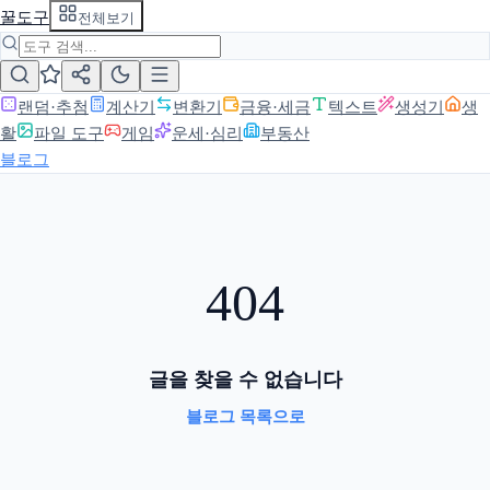
꿀도구
전체보기
랜덤·추첨
계산기
변환기
금융·세금
텍스트
생성기
생
활
파일 도구
게임
운세·심리
부동산
블로그
404
글을 찾을 수 없습니다
블로그 목록으로