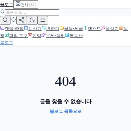
꿀도구
전체보기
랜덤·추첨
계산기
변환기
금융·세금
텍스트
생성기
생
활
파일 도구
게임
운세·심리
부동산
블로그
404
글을 찾을 수 없습니다
블로그 목록으로