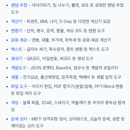
랜덤·추첨
- 사다리타기, 팀 나누기, 룰렛, 로또 등 공정한 랜덤 추첨
도구
계산기
- 퍼센트, BMI, 나이, D-Day 등 다양한 계산기 모음
변환기
- 단위, 평수, 음력, 환율, 색상 코드 등 변환 도구
금융·세금
- 연봉, 대출, 부가세, 취득세 등 금융·세금 계산기
텍스트
- 글자수 세기, 특수문자, 폰트 변환 등 텍스트 도구
생성기
- QR코드, 비밀번호, 바코드 등 생성 도구
개발도구
- JSON 포맷터, Base64, 정규식 등 개발자 유틸리티
생활
- 전기요금, 출산예정일, 음주측정, 택배비 등 생활 밀착 도구
파일 도구
- 이미지 편집, PDF 합치기/분할/압축, PPT/Word 변환
등 파일 처리 도구
게임
- 블록 퍼즐, 2048, 스네이크, 벽돌깨기 등 추억의 중독성 웹게
임
운세·심리
- MBTI 성격유형 검사, 심리테스트, 오늘의 운세, 궁합 등
재미있는 심리 도구