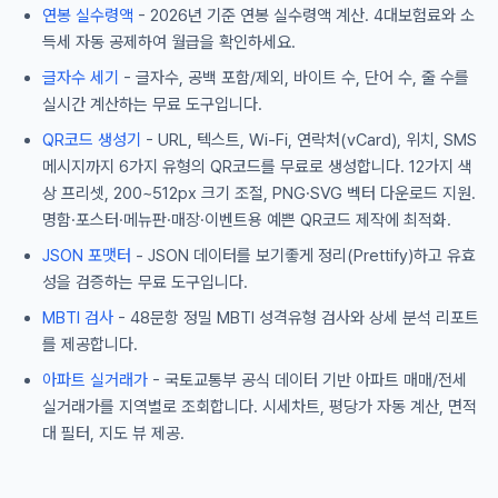
연봉 실수령액
- 2026년 기준 연봉 실수령액 계산. 4대보험료와 소
득세 자동 공제하여 월급을 확인하세요.
글자수 세기
- 글자수, 공백 포함/제외, 바이트 수, 단어 수, 줄 수를
실시간 계산하는 무료 도구입니다.
QR코드 생성기
- URL, 텍스트, Wi-Fi, 연락처(vCard), 위치, SMS
메시지까지 6가지 유형의 QR코드를 무료로 생성합니다. 12가지 색
상 프리셋, 200~512px 크기 조절, PNG·SVG 벡터 다운로드 지원.
명함·포스터·메뉴판·매장·이벤트용 예쁜 QR코드 제작에 최적화.
JSON 포맷터
- JSON 데이터를 보기좋게 정리(Prettify)하고 유효
성을 검증하는 무료 도구입니다.
MBTI 검사
- 48문항 정밀 MBTI 성격유형 검사와 상세 분석 리포트
를 제공합니다.
아파트 실거래가
- 국토교통부 공식 데이터 기반 아파트 매매/전세
실거래가를 지역별로 조회합니다. 시세차트, 평당가 자동 계산, 면적
대 필터, 지도 뷰 제공.