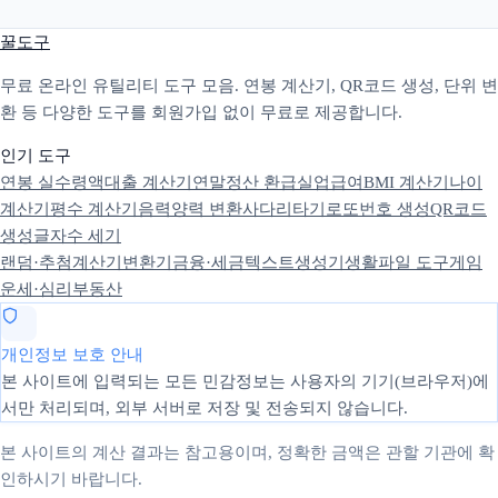
꿀도구
무료 온라인 유틸리티 도구 모음. 연봉 계산기, QR코드 생성, 단위 변
환 등 다양한 도구를 회원가입 없이 무료로 제공합니다.
인기 도구
연봉 실수령액
대출 계산기
연말정산 환급
실업급여
BMI 계산기
나이
계산기
평수 계산기
음력양력 변환
사다리타기
로또번호 생성
QR코드
생성
글자수 세기
랜덤·추첨
계산기
변환기
금융·세금
텍스트
생성기
생활
파일 도구
게임
운세·심리
부동산
개인정보 보호 안내
본 사이트에 입력되는 모든 민감정보는 사용자의 기기(브라우저)에
서만 처리되며, 외부 서버로 저장 및 전송되지 않습니다.
본 사이트의 계산 결과는 참고용이며, 정확한 금액은 관할 기관에 확
인하시기 바랍니다.