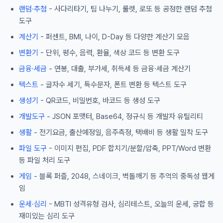
랜덤·추첨
- 사다리타기, 팀 나누기, 룰렛, 로또 등 공정한 랜덤 추첨
도구
계산기
- 퍼센트, BMI, 나이, D-Day 등 다양한 계산기 모음
변환기
- 단위, 평수, 음력, 환율, 색상 코드 등 변환 도구
금융·세금
- 연봉, 대출, 부가세, 취득세 등 금융·세금 계산기
텍스트
- 글자수 세기, 특수문자, 폰트 변환 등 텍스트 도구
생성기
- QR코드, 비밀번호, 바코드 등 생성 도구
개발도구
- JSON 포맷터, Base64, 정규식 등 개발자 유틸리티
생활
- 전기요금, 출산예정일, 음주측정, 택배비 등 생활 밀착 도구
파일 도구
- 이미지 편집, PDF 합치기/분할/압축, PPT/Word 변환
등 파일 처리 도구
게임
- 블록 퍼즐, 2048, 스네이크, 벽돌깨기 등 추억의 중독성 웹게
임
운세·심리
- MBTI 성격유형 검사, 심리테스트, 오늘의 운세, 궁합 등
재미있는 심리 도구