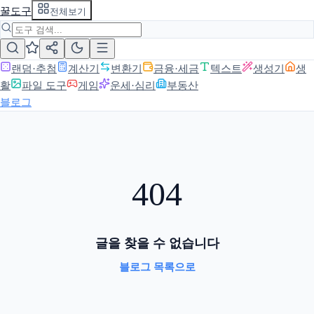
꿀도구
전체보기
랜덤·추첨
계산기
변환기
금융·세금
텍스트
생성기
생
활
파일 도구
게임
운세·심리
부동산
블로그
404
글을 찾을 수 없습니다
블로그 목록으로