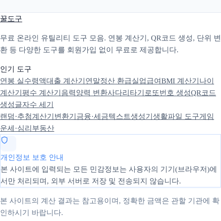
꿀도구
무료 온라인 유틸리티 도구 모음. 연봉 계산기, QR코드 생성, 단위 변
환 등 다양한 도구를 회원가입 없이 무료로 제공합니다.
인기 도구
연봉 실수령액
대출 계산기
연말정산 환급
실업급여
BMI 계산기
나이
계산기
평수 계산기
음력양력 변환
사다리타기
로또번호 생성
QR코드
생성
글자수 세기
랜덤·추첨
계산기
변환기
금융·세금
텍스트
생성기
생활
파일 도구
게임
운세·심리
부동산
개인정보 보호 안내
본 사이트에 입력되는 모든 민감정보는 사용자의 기기(브라우저)에
서만 처리되며, 외부 서버로 저장 및 전송되지 않습니다.
본 사이트의 계산 결과는 참고용이며, 정확한 금액은 관할 기관에 확
인하시기 바랍니다.