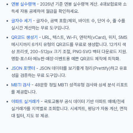
연봉 실수령액
- 2026년 기준 연봉 실수령액 계산. 4대보험료와 소
득세 자동 공제하여 월급을 확인하세요.
글자수 세기
- 글자수, 공백 포함/제외, 바이트 수, 단어 수, 줄 수를
실시간 계산하는 무료 도구입니다.
QR코드 생성기
- URL, 텍스트, Wi-Fi, 연락처(vCard), 위치, SMS
메시지까지 6가지 유형의 QR코드를 무료로 생성합니다. 12가지 색
상 프리셋, 200~512px 크기 조절, PNG·SVG 벡터 다운로드 지원.
명함·포스터·메뉴판·매장·이벤트용 예쁜 QR코드 제작에 최적화.
JSON 포맷터
- JSON 데이터를 보기좋게 정리(Prettify)하고 유효
성을 검증하는 무료 도구입니다.
MBTI 검사
- 48문항 정밀 MBTI 성격유형 검사와 상세 분석 리포트
를 제공합니다.
아파트 실거래가
- 국토교통부 공식 데이터 기반 아파트 매매/전세
실거래가를 지역별로 조회합니다. 시세차트, 평당가 자동 계산, 면적
대 필터, 지도 뷰 제공.