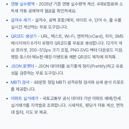
연봉 실수령액
- 2026년 기준 연봉 실수령액 계산. 4대보험료와 소
득세 자동 공제하여 월급을 확인하세요.
글자수 세기
- 글자수, 공백 포함/제외, 바이트 수, 단어 수, 줄 수를
실시간 계산하는 무료 도구입니다.
QR코드 생성기
- URL, 텍스트, Wi-Fi, 연락처(vCard), 위치, SMS
메시지까지 6가지 유형의 QR코드를 무료로 생성합니다. 12가지 색
상 프리셋, 200~512px 크기 조절, PNG·SVG 벡터 다운로드 지원.
명함·포스터·메뉴판·매장·이벤트용 예쁜 QR코드 제작에 최적화.
JSON 포맷터
- JSON 데이터를 보기좋게 정리(Prettify)하고 유효
성을 검증하는 무료 도구입니다.
MBTI 검사
- 48문항 정밀 MBTI 성격유형 검사와 상세 분석 리포트
를 제공합니다.
아파트 실거래가
- 국토교통부 공식 데이터 기반 아파트 매매/전세
실거래가를 지역별로 조회합니다. 시세차트, 평당가 자동 계산, 면적
대 필터, 지도 뷰 제공.