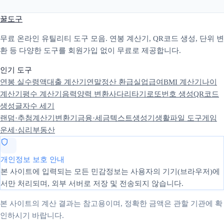
꿀도구
무료 온라인 유틸리티 도구 모음. 연봉 계산기, QR코드 생성, 단위 변
환 등 다양한 도구를 회원가입 없이 무료로 제공합니다.
인기 도구
연봉 실수령액
대출 계산기
연말정산 환급
실업급여
BMI 계산기
나이
계산기
평수 계산기
음력양력 변환
사다리타기
로또번호 생성
QR코드
생성
글자수 세기
랜덤·추첨
계산기
변환기
금융·세금
텍스트
생성기
생활
파일 도구
게임
운세·심리
부동산
개인정보 보호 안내
본 사이트에 입력되는 모든 민감정보는 사용자의 기기(브라우저)에
서만 처리되며, 외부 서버로 저장 및 전송되지 않습니다.
본 사이트의 계산 결과는 참고용이며, 정확한 금액은 관할 기관에 확
인하시기 바랍니다.