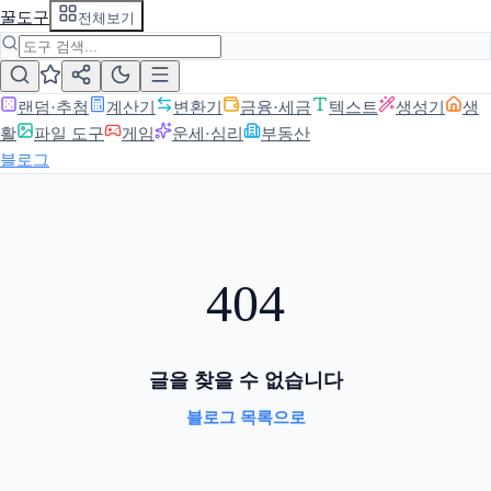
꿀도구
전체보기
랜덤·추첨
계산기
변환기
금융·세금
텍스트
생성기
생
활
파일 도구
게임
운세·심리
부동산
블로그
404
글을 찾을 수 없습니다
블로그 목록으로