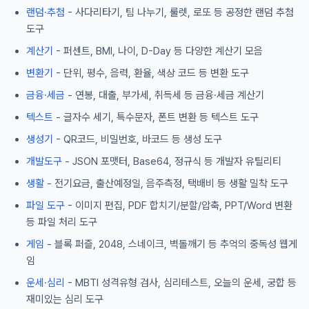
랜덤·추첨
- 사다리타기, 팀 나누기, 룰렛, 로또 등 공정한 랜덤 추첨
도구
계산기
- 퍼센트, BMI, 나이, D-Day 등 다양한 계산기 모음
변환기
- 단위, 평수, 음력, 환율, 색상 코드 등 변환 도구
금융·세금
- 연봉, 대출, 부가세, 취득세 등 금융·세금 계산기
텍스트
- 글자수 세기, 특수문자, 폰트 변환 등 텍스트 도구
생성기
- QR코드, 비밀번호, 바코드 등 생성 도구
개발도구
- JSON 포맷터, Base64, 정규식 등 개발자 유틸리티
생활
- 전기요금, 출산예정일, 음주측정, 택배비 등 생활 밀착 도구
파일 도구
- 이미지 편집, PDF 합치기/분할/압축, PPT/Word 변환
등 파일 처리 도구
게임
- 블록 퍼즐, 2048, 스네이크, 벽돌깨기 등 추억의 중독성 웹게
임
운세·심리
- MBTI 성격유형 검사, 심리테스트, 오늘의 운세, 궁합 등
재미있는 심리 도구