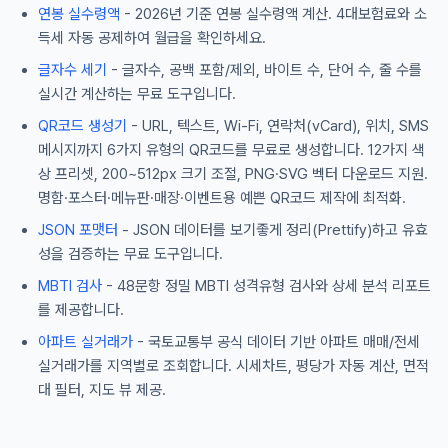
연봉 실수령액
- 2026년 기준 연봉 실수령액 계산. 4대보험료와 소
득세 자동 공제하여 월급을 확인하세요.
글자수 세기
- 글자수, 공백 포함/제외, 바이트 수, 단어 수, 줄 수를
실시간 계산하는 무료 도구입니다.
QR코드 생성기
- URL, 텍스트, Wi-Fi, 연락처(vCard), 위치, SMS
메시지까지 6가지 유형의 QR코드를 무료로 생성합니다. 12가지 색
상 프리셋, 200~512px 크기 조절, PNG·SVG 벡터 다운로드 지원.
명함·포스터·메뉴판·매장·이벤트용 예쁜 QR코드 제작에 최적화.
JSON 포맷터
- JSON 데이터를 보기좋게 정리(Prettify)하고 유효
성을 검증하는 무료 도구입니다.
MBTI 검사
- 48문항 정밀 MBTI 성격유형 검사와 상세 분석 리포트
를 제공합니다.
아파트 실거래가
- 국토교통부 공식 데이터 기반 아파트 매매/전세
실거래가를 지역별로 조회합니다. 시세차트, 평당가 자동 계산, 면적
대 필터, 지도 뷰 제공.