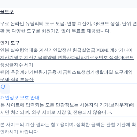
꿀도구
무료 온라인 유틸리티 도구 모음. 연봉 계산기, QR코드 생성, 단위 변
환 등 다양한 도구를 회원가입 없이 무료로 제공합니다.
인기 도구
연봉 실수령액
대출 계산기
연말정산 환급
실업급여
BMI 계산기
나이
계산기
평수 계산기
음력양력 변환
사다리타기
로또번호 생성
QR코드
생성
글자수 세기
랜덤·추첨
계산기
변환기
금융·세금
텍스트
생성기
생활
파일 도구
게임
운세·심리
부동산
개인정보 보호 안내
본 사이트에 입력되는 모든 민감정보는 사용자의 기기(브라우저)에
서만 처리되며, 외부 서버로 저장 및 전송되지 않습니다.
본 사이트의 계산 결과는 참고용이며, 정확한 금액은 관할 기관에 확
인하시기 바랍니다.