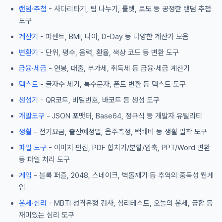
랜덤·추첨
- 사다리타기, 팀 나누기, 룰렛, 로또 등 공정한 랜덤 추첨
도구
계산기
- 퍼센트, BMI, 나이, D-Day 등 다양한 계산기 모음
변환기
- 단위, 평수, 음력, 환율, 색상 코드 등 변환 도구
금융·세금
- 연봉, 대출, 부가세, 취득세 등 금융·세금 계산기
텍스트
- 글자수 세기, 특수문자, 폰트 변환 등 텍스트 도구
생성기
- QR코드, 비밀번호, 바코드 등 생성 도구
개발도구
- JSON 포맷터, Base64, 정규식 등 개발자 유틸리티
생활
- 전기요금, 출산예정일, 음주측정, 택배비 등 생활 밀착 도구
파일 도구
- 이미지 편집, PDF 합치기/분할/압축, PPT/Word 변환
등 파일 처리 도구
게임
- 블록 퍼즐, 2048, 스네이크, 벽돌깨기 등 추억의 중독성 웹게
임
운세·심리
- MBTI 성격유형 검사, 심리테스트, 오늘의 운세, 궁합 등
재미있는 심리 도구