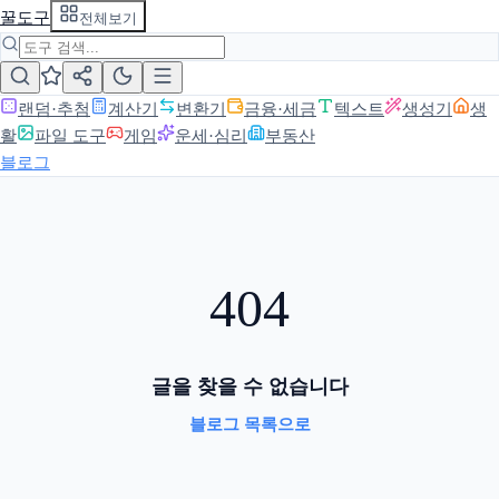
꿀도구
전체보기
랜덤·추첨
계산기
변환기
금융·세금
텍스트
생성기
생
활
파일 도구
게임
운세·심리
부동산
블로그
404
글을 찾을 수 없습니다
블로그 목록으로