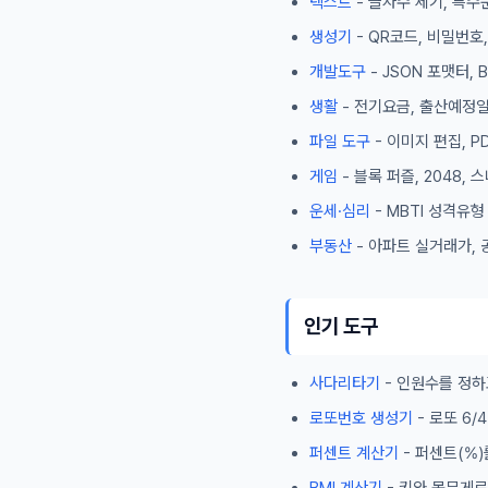
텍스트
- 글자수 세기, 특수
생성기
- QR코드, 비밀번호
개발도구
- JSON 포맷터,
생활
- 전기요금, 출산예정일
파일 도구
- 이미지 편집, P
게임
- 블록 퍼즐, 2048,
운세·심리
- MBTI 성격유
부동산
- 아파트 실거래가, 
인기 도구
사다리타기
- 인원수를 정하
로또번호 생성기
- 로또 6
퍼센트 계산기
- 퍼센트(%)