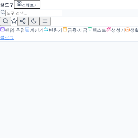
꿀도구
전체보기
랜덤·추첨
계산기
변환기
금융·세금
텍스트
생성기
생
블로그