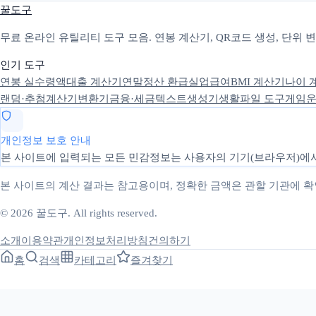
꿀도구
무료 온라인 유틸리티 도구 모음. 연봉 계산기, QR코드 생성, 단위
인기 도구
연봉 실수령액
대출 계산기
연말정산 환급
실업급여
BMI 계산기
나이 
랜덤·추첨
계산기
변환기
금융·세금
텍스트
생성기
생활
파일 도구
게임
운
개인정보 보호 안내
본 사이트에 입력되는 모든 민감정보는 사용자의 기기(브라우저)에서
본 사이트의 계산 결과는 참고용이며, 정확한 금액은 관할 기관에 
© 2026 꿀도구. All rights reserved.
소개
이용약관
개인정보처리방침
건의하기
홈
검색
카테고리
즐겨찾기