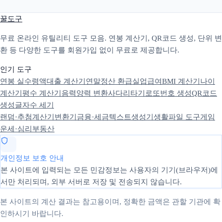
꿀도구
무료 온라인 유틸리티 도구 모음. 연봉 계산기, QR코드 생성, 단위 변
환 등 다양한 도구를 회원가입 없이 무료로 제공합니다.
인기 도구
연봉 실수령액
대출 계산기
연말정산 환급
실업급여
BMI 계산기
나이
계산기
평수 계산기
음력양력 변환
사다리타기
로또번호 생성
QR코드
생성
글자수 세기
랜덤·추첨
계산기
변환기
금융·세금
텍스트
생성기
생활
파일 도구
게임
운세·심리
부동산
개인정보 보호 안내
본 사이트에 입력되는 모든 민감정보는 사용자의 기기(브라우저)에
서만 처리되며, 외부 서버로 저장 및 전송되지 않습니다.
본 사이트의 계산 결과는 참고용이며, 정확한 금액은 관할 기관에 확
인하시기 바랍니다.