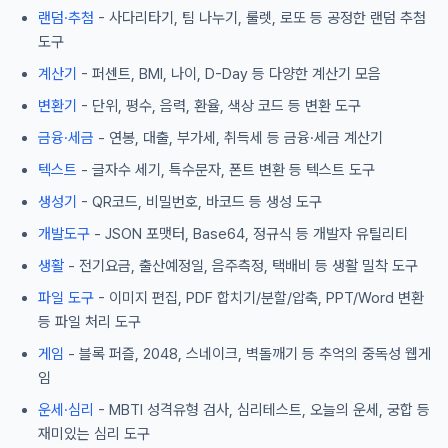
랜덤·추첨
- 사다리타기, 팀 나누기, 룰렛, 로또 등 공정한 랜덤 추첨
도구
계산기
- 퍼센트, BMI, 나이, D-Day 등 다양한 계산기 모음
변환기
- 단위, 평수, 음력, 환율, 색상 코드 등 변환 도구
금융·세금
- 연봉, 대출, 부가세, 취득세 등 금융·세금 계산기
텍스트
- 글자수 세기, 특수문자, 폰트 변환 등 텍스트 도구
생성기
- QR코드, 비밀번호, 바코드 등 생성 도구
개발도구
- JSON 포맷터, Base64, 정규식 등 개발자 유틸리티
생활
- 전기요금, 출산예정일, 음주측정, 택배비 등 생활 밀착 도구
파일 도구
- 이미지 편집, PDF 합치기/분할/압축, PPT/Word 변환
등 파일 처리 도구
게임
- 블록 퍼즐, 2048, 스네이크, 벽돌깨기 등 추억의 중독성 웹게
임
운세·심리
- MBTI 성격유형 검사, 심리테스트, 오늘의 운세, 궁합 등
재미있는 심리 도구