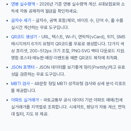
연봉 실수령액
- 2026년 기준 연봉 실수령액 계산. 4대보험료와 소
득세 자동 공제하여 월급을 확인하세요.
글자수 세기
- 글자수, 공백 포함/제외, 바이트 수, 단어 수, 줄 수를
실시간 계산하는 무료 도구입니다.
QR코드 생성기
- URL, 텍스트, Wi-Fi, 연락처(vCard), 위치, SMS
메시지까지 6가지 유형의 QR코드를 무료로 생성합니다. 12가지 색
상 프리셋, 200~512px 크기 조절, PNG·SVG 벡터 다운로드 지원.
명함·포스터·메뉴판·매장·이벤트용 예쁜 QR코드 제작에 최적화.
JSON 포맷터
- JSON 데이터를 보기좋게 정리(Prettify)하고 유효
성을 검증하는 무료 도구입니다.
MBTI 검사
- 48문항 정밀 MBTI 성격유형 검사와 상세 분석 리포트
를 제공합니다.
아파트 실거래가
- 국토교통부 공식 데이터 기반 아파트 매매/전세
실거래가를 지역별로 조회합니다. 시세차트, 평당가 자동 계산, 면적
대 필터, 지도 뷰 제공.