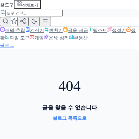
꿀도구
전체보기
랜덤·추첨
계산기
변환기
금융·세금
텍스트
생성기
생
활
파일 도구
게임
운세·심리
부동산
블로그
404
글을 찾을 수 없습니다
블로그 목록으로