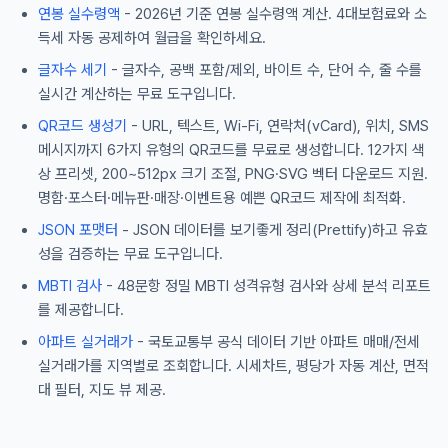
연봉 실수령액
- 2026년 기준 연봉 실수령액 계산. 4대보험료와 소
득세 자동 공제하여 월급을 확인하세요.
글자수 세기
- 글자수, 공백 포함/제외, 바이트 수, 단어 수, 줄 수를
실시간 계산하는 무료 도구입니다.
QR코드 생성기
- URL, 텍스트, Wi-Fi, 연락처(vCard), 위치, SMS
메시지까지 6가지 유형의 QR코드를 무료로 생성합니다. 12가지 색
상 프리셋, 200~512px 크기 조절, PNG·SVG 벡터 다운로드 지원.
명함·포스터·메뉴판·매장·이벤트용 예쁜 QR코드 제작에 최적화.
JSON 포맷터
- JSON 데이터를 보기좋게 정리(Prettify)하고 유효
성을 검증하는 무료 도구입니다.
MBTI 검사
- 48문항 정밀 MBTI 성격유형 검사와 상세 분석 리포트
를 제공합니다.
아파트 실거래가
- 국토교통부 공식 데이터 기반 아파트 매매/전세
실거래가를 지역별로 조회합니다. 시세차트, 평당가 자동 계산, 면적
대 필터, 지도 뷰 제공.