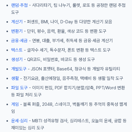
랜덤·추첨
- 사다리타기, 팀 나누기, 룰렛, 로또 등 공정한 랜덤 추첨
도구
계산기
- 퍼센트, BMI, 나이, D-Day 등 다양한 계산기 모음
변환기
- 단위, 평수, 음력, 환율, 색상 코드 등 변환 도구
금융·세금
- 연봉, 대출, 부가세, 취득세 등 금융·세금 계산기
텍스트
- 글자수 세기, 특수문자, 폰트 변환 등 텍스트 도구
생성기
- QR코드, 비밀번호, 바코드 등 생성 도구
개발도구
- JSON 포맷터, Base64, 정규식 등 개발자 유틸리티
생활
- 전기요금, 출산예정일, 음주측정, 택배비 등 생활 밀착 도구
파일 도구
- 이미지 편집, PDF 합치기/분할/압축, PPT/Word 변환
등 파일 처리 도구
게임
- 블록 퍼즐, 2048, 스네이크, 벽돌깨기 등 추억의 중독성 웹게
임
운세·심리
- MBTI 성격유형 검사, 심리테스트, 오늘의 운세, 궁합 등
재미있는 심리 도구