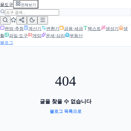
꿀도구
전체보기
랜덤·추첨
계산기
변환기
금융·세금
텍스트
생성기
생
활
파일 도구
게임
운세·심리
부동산
블로그
404
글을 찾을 수 없습니다
블로그 목록으로