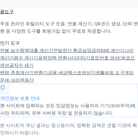
꿀도구
무료 온라인 유틸리티 도구 모음. 연봉 계산기, QR코드 생성, 단위 변
환 등 다양한 도구를 회원가입 없이 무료로 제공합니다.
인기 도구
연봉 실수령액
대출 계산기
연말정산 환급
실업급여
BMI 계산기
나이
계산기
평수 계산기
음력양력 변환
사다리타기
로또번호 생성
QR코드
생성
글자수 세기
랜덤·추첨
계산기
변환기
금융·세금
텍스트
생성기
생활
파일 도구
게임
운세·심리
부동산
개인정보 보호 안내
본 사이트에 입력되는 모든 민감정보는 사용자의 기기(브라우저)에
서만 처리되며, 외부 서버로 저장 및 전송되지 않습니다.
본 사이트의 계산 결과는 참고용이며, 정확한 금액은 관할 기관에 확
인하시기 바랍니다.