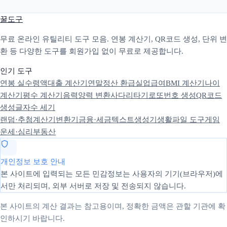
꿀도구
무료 온라인 유틸리티 도구 모음. 연봉 계산기, QR코드 생성, 단위 변
환 등 다양한 도구를 회원가입 없이 무료로 제공합니다.
인기 도구
연봉 실수령액
대출 계산기
연말정산 환급
실업급여
BMI 계산기
나이
계산기
평수 계산기
음력양력 변환
사다리타기
로또번호 생성
QR코드
생성
글자수 세기
랜덤·추첨
계산기
변환기
금융·세금
텍스트
생성기
생활
파일 도구
게임
운세·심리
부동산
개인정보 보호 안내
본 사이트에 입력되는 모든 민감정보는 사용자의 기기(브라우저)에
서만 처리되며, 외부 서버로 저장 및 전송되지 않습니다.
본 사이트의 계산 결과는 참고용이며, 정확한 금액은 관할 기관에 확
인하시기 바랍니다.