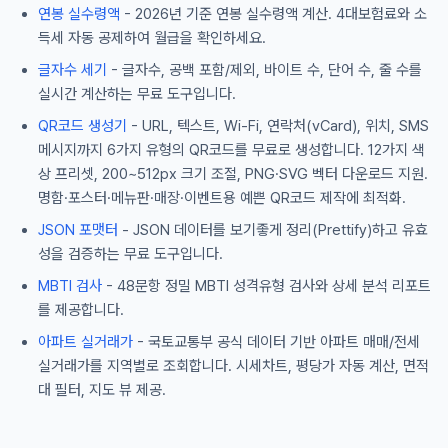
연봉 실수령액
- 2026년 기준 연봉 실수령액 계산. 4대보험료와 소
득세 자동 공제하여 월급을 확인하세요.
글자수 세기
- 글자수, 공백 포함/제외, 바이트 수, 단어 수, 줄 수를
실시간 계산하는 무료 도구입니다.
QR코드 생성기
- URL, 텍스트, Wi-Fi, 연락처(vCard), 위치, SMS
메시지까지 6가지 유형의 QR코드를 무료로 생성합니다. 12가지 색
상 프리셋, 200~512px 크기 조절, PNG·SVG 벡터 다운로드 지원.
명함·포스터·메뉴판·매장·이벤트용 예쁜 QR코드 제작에 최적화.
JSON 포맷터
- JSON 데이터를 보기좋게 정리(Prettify)하고 유효
성을 검증하는 무료 도구입니다.
MBTI 검사
- 48문항 정밀 MBTI 성격유형 검사와 상세 분석 리포트
를 제공합니다.
아파트 실거래가
- 국토교통부 공식 데이터 기반 아파트 매매/전세
실거래가를 지역별로 조회합니다. 시세차트, 평당가 자동 계산, 면적
대 필터, 지도 뷰 제공.