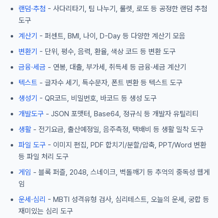
랜덤·추첨
- 사다리타기, 팀 나누기, 룰렛, 로또 등 공정한 랜덤 추첨
도구
계산기
- 퍼센트, BMI, 나이, D-Day 등 다양한 계산기 모음
변환기
- 단위, 평수, 음력, 환율, 색상 코드 등 변환 도구
금융·세금
- 연봉, 대출, 부가세, 취득세 등 금융·세금 계산기
텍스트
- 글자수 세기, 특수문자, 폰트 변환 등 텍스트 도구
생성기
- QR코드, 비밀번호, 바코드 등 생성 도구
개발도구
- JSON 포맷터, Base64, 정규식 등 개발자 유틸리티
생활
- 전기요금, 출산예정일, 음주측정, 택배비 등 생활 밀착 도구
파일 도구
- 이미지 편집, PDF 합치기/분할/압축, PPT/Word 변환
등 파일 처리 도구
게임
- 블록 퍼즐, 2048, 스네이크, 벽돌깨기 등 추억의 중독성 웹게
임
운세·심리
- MBTI 성격유형 검사, 심리테스트, 오늘의 운세, 궁합 등
재미있는 심리 도구