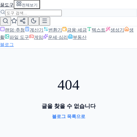
꿀도구
전체보기
랜덤·추첨
계산기
변환기
금융·세금
텍스트
생성기
생
활
파일 도구
게임
운세·심리
부동산
블로그
404
글을 찾을 수 없습니다
블로그 목록으로