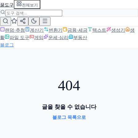
꿀도구
전체보기
랜덤·추첨
계산기
변환기
금융·세금
텍스트
생성기
생
활
파일 도구
게임
운세·심리
부동산
블로그
404
글을 찾을 수 없습니다
블로그 목록으로