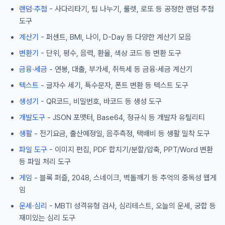
랜덤·추첨
- 사다리타기, 팀 나누기, 룰렛, 로또 등 공정한 랜덤 추첨
도구
계산기
- 퍼센트, BMI, 나이, D-Day 등 다양한 계산기 모음
변환기
- 단위, 평수, 음력, 환율, 색상 코드 등 변환 도구
금융·세금
- 연봉, 대출, 부가세, 취득세 등 금융·세금 계산기
텍스트
- 글자수 세기, 특수문자, 폰트 변환 등 텍스트 도구
생성기
- QR코드, 비밀번호, 바코드 등 생성 도구
개발도구
- JSON 포맷터, Base64, 정규식 등 개발자 유틸리티
생활
- 전기요금, 출산예정일, 음주측정, 택배비 등 생활 밀착 도구
파일 도구
- 이미지 편집, PDF 합치기/분할/압축, PPT/Word 변환
등 파일 처리 도구
게임
- 블록 퍼즐, 2048, 스네이크, 벽돌깨기 등 추억의 중독성 웹게
임
운세·심리
- MBTI 성격유형 검사, 심리테스트, 오늘의 운세, 궁합 등
재미있는 심리 도구