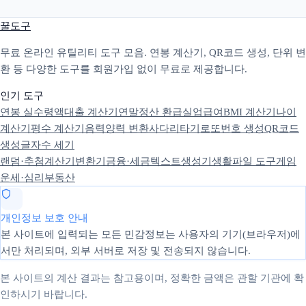
꿀도구
무료 온라인 유틸리티 도구 모음. 연봉 계산기, QR코드 생성, 단위 변
환 등 다양한 도구를 회원가입 없이 무료로 제공합니다.
인기 도구
연봉 실수령액
대출 계산기
연말정산 환급
실업급여
BMI 계산기
나이
계산기
평수 계산기
음력양력 변환
사다리타기
로또번호 생성
QR코드
생성
글자수 세기
랜덤·추첨
계산기
변환기
금융·세금
텍스트
생성기
생활
파일 도구
게임
운세·심리
부동산
개인정보 보호 안내
본 사이트에 입력되는 모든 민감정보는 사용자의 기기(브라우저)에
서만 처리되며, 외부 서버로 저장 및 전송되지 않습니다.
본 사이트의 계산 결과는 참고용이며, 정확한 금액은 관할 기관에 확
인하시기 바랍니다.