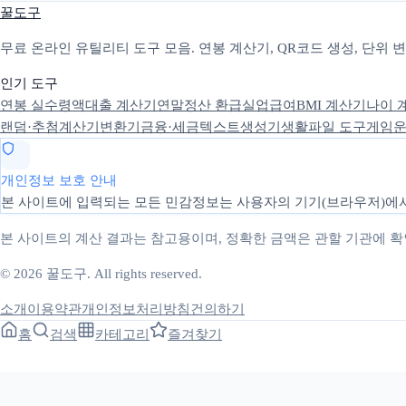
꿀도구
무료 온라인 유틸리티 도구 모음. 연봉 계산기, QR코드 생성, 단위
인기 도구
연봉 실수령액
대출 계산기
연말정산 환급
실업급여
BMI 계산기
나이 
랜덤·추첨
계산기
변환기
금융·세금
텍스트
생성기
생활
파일 도구
게임
운
개인정보 보호 안내
본 사이트에 입력되는 모든 민감정보는 사용자의 기기(브라우저)에서
본 사이트의 계산 결과는 참고용이며, 정확한 금액은 관할 기관에 
© 2026 꿀도구. All rights reserved.
소개
이용약관
개인정보처리방침
건의하기
홈
검색
카테고리
즐겨찾기