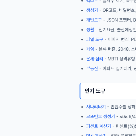
텍스트
- 글자수 세기, 특수
생성기
- QR코드, 비밀번호
개발도구
- JSON 포맷터,
생활
- 전기요금, 출산예정일
파일 도구
- 이미지 편집, P
게임
- 블록 퍼즐, 2048,
운세·심리
- MBTI 성격유
부동산
- 아파트 실거래가, 
인기 도구
사다리타기
- 인원수를 정하
로또번호 생성기
- 로또 6
퍼센트 계산기
- 퍼센트(%)