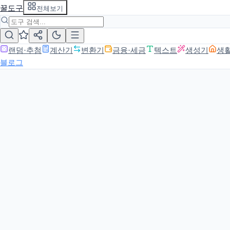
꿀도구
전체보기
랜덤·추첨
계산기
변환기
금융·세금
텍스트
생성기
생
블로그