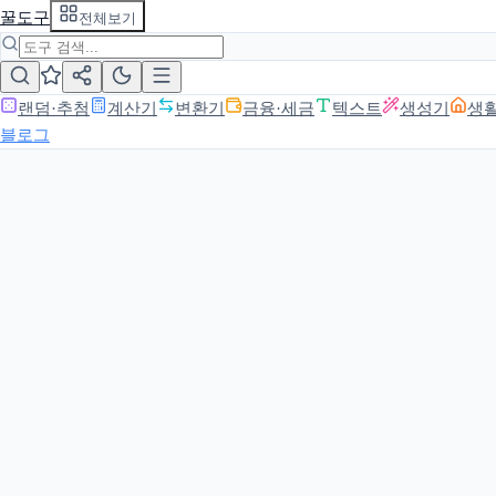
꿀도구
전체보기
랜덤·추첨
계산기
변환기
금융·세금
텍스트
생성기
생
블로그