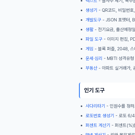
텍스트
- 글자수 세기, 특수
생성기
- QR코드, 비밀번호
개발도구
- JSON 포맷터,
생활
- 전기요금, 출산예정일
파일 도구
- 이미지 편집, P
게임
- 블록 퍼즐, 2048,
운세·심리
- MBTI 성격유
부동산
- 아파트 실거래가, 
인기 도구
사다리타기
- 인원수를 정하
로또번호 생성기
- 로또 6
퍼센트 계산기
- 퍼센트(%)