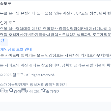
꿀도구
무료 온라인 유틸리티 도구 모음. 연봉 계산기, QR코드 생성, 단위
인기 도구
연봉 실수령액
대출 계산기
연말정산 환급
실업급여
BMI 계산기
나이 
랜덤·추첨
계산기
변환기
금융·세금
텍스트
생성기
생활
파일 도구
게임
운
개인정보 보호 안내
본 사이트에 입력되는 모든 민감정보는 사용자의 기기(브라우저)에서
본 사이트의 계산 결과는 참고용이며, 정확한 금액은 관할 기관에 
© 2026 꿀도구. All rights reserved.
소개
이용약관
개인정보처리방침
건의하기
홈
검색
카테고리
즐겨찾기